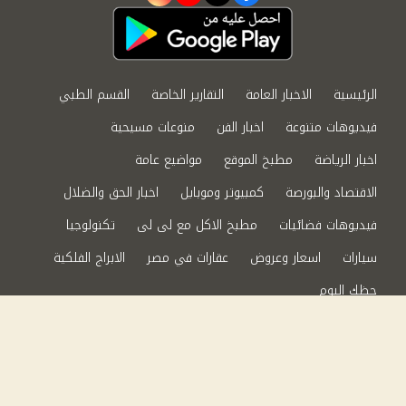
الرئيسية
الاخبار العامة
التقارير الخاصة
القسم الطبي
فيديوهات متنوعة
اخبار الفن
منوعات مسيحية
اخبار الرياضة
مطبخ الموقع
مواضيع عامة
الاقتصاد والبورصة
كمبيوتر وموبايل
اخبار الحق والضلال
فيديوهات فضائيات
مطبخ الاكل مع لى لى
تكنولوجيا
سيارات
اسعار وعروض
عقارات في مصر
الابراج الفلكية
حظك اليوم
من نحن
سياسة الخصوصية
اتصل بنا
©2024 الحق والضلال All Rights Reserved.
Powered by