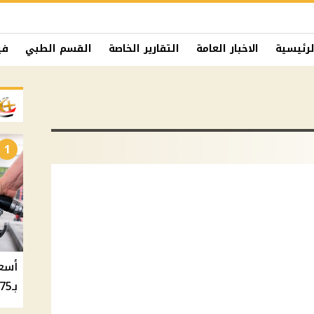
لرئيسية
الاخبار العامة
التقارير الخاصة
القسم الطبي
في
1
بـ20.75 جنيه والسولار بـ20.50 جنيه