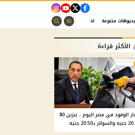
instagram
youtube
twitter
facebook
ديوهات متنوعة
اخبار الفن
منوعات مسيحية
اخبار الرياضة
الأكثر قراءة
أسعار الوقود في مصر اليوم .. بنزين 80