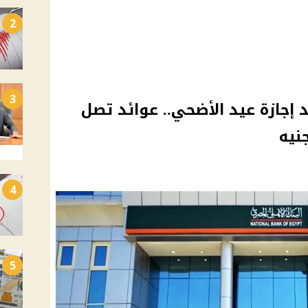
2
3
 إجازة عيد الأضحي.. عوائد تصل
4
5