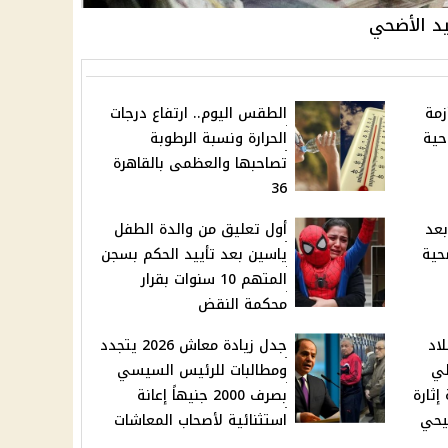
يد الأضحي
زمة
الطقس اليوم.. ارتفاع درجات
حية
الحرارة ونسبة الرطوبة
تصاحبها والعظمى بالقاهرة
36
بعد
أول تعليق من والدة الطفل
حية
ياسين بعد تأييد الحكم بسجن
المتهم 10 سنوات بقرار
محكمة النقض
اد
جدل زيادة معاش 2026 يتجدد
لي
ومطالبات للرئيس السيسي
ثارة
بصرف 2000 جنيهاً إعانة
سيحي
استثنائية لأصحاب المعاشات