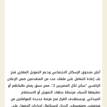
أعلن
صندوق الإسكان الاجتماعي
ودعم التمويل العقاري فتح
باب إعادة التعامل على ملفات عدد من المتقدمين ضمن الإعلان
الرئاسي "
سكن لكل المصريين
2"، ممن سبق رفض طلباتهم أو
تعليقها لأسباب مرتبطة بجهات التمويل أو الاستعلام
الميداني. ويستهدف القرار منح فرصة جديدة للمواطنين من
منخفضي ومتوسطي الدخل لاستكمال إجراءات الحصول على