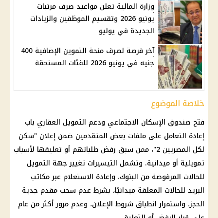
وزارة المالية تعلن مواعيد صرف مرتبات
يونيو 2026 وتقسيم الموظفين والزيادات
الجديدة في يوليو
آخر فرصة لصرف منحة التموين الإضافية 400
جنيه في يونيو 2026 للفئات المستحقة
خلاصة الموضوع
فتح
صندوق الإسكان الاجتماعي
ودعم التمويل العقاري باب
إعادة التعامل على ملفات بعض المتقدمين ضمن إعلان "
سكن
لكل المصريين
2"، ممن سبق رفض طلباتهم أو تعليقها لأسباب
تمويلية أو ميدانية. وتشمل التيسيرات تغيير جهة التمويل
للحالات المرفوضة من
البنوك
، وإعادة الاستعلام عبر
مكاتب
البريد
للحالات المعلقة ميدانيًا، بشرط عدم سحب مقدم جدية
الحجز، واستمرار انطباق شروط الإعلان، وعدم مرور أكثر من عام
على قرار الرفض أو التعليق.