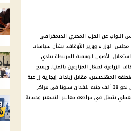
س النواب عن الحزب المصري الديمقراطي
مجلس الوزراء ووزير الأوقاف، بشأن سياسات
ستغلال الأصول الوقفية المرتبطة بنادي
ف الزراعية لصغار المزارعين بالمنيا. ويفتح
طقة المهندسين، مقابل زيادات إيجارية زراعية
وصلت، وفق ما ورد في الطلب، إلى نحو 38 ألف جنيه للفدان سنويًا في مراكز
العملي يتمثل في مراجعة معايير التسعير وحماية