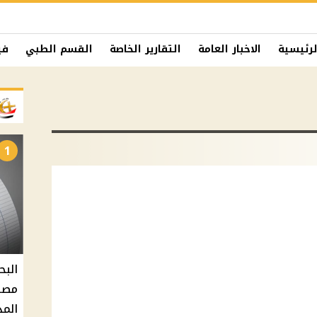
لرئيسية
الاخبار العامة
التقارير الخاصة
القسم الطبي
في
1
البح
مصر 
المد