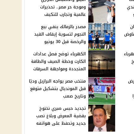
قدي
وموجة حر مصر.. تحذيرات
عالمية وتجارب للتكيف
ان
مصدر بالزمالك ينفي بيع
فاوض
النجوم لتسوية إيقاف القيد
والرخصة قبل 30 يونيو
هرباء
الكهرباء توضح فصل عدادات
خ
الكارت وخطة الصيف والطاقة
المتجددة ومواجهة السرقات
رض
منتخب مصر يواجه البرازيل وديًا
قبل المونديال بتشكيل متوقع
وتاريخ صعب
تجديد حبس صبري نخنوخ
بقضية المعرض وبلاغ نصب
جديد وتحفظ على هواتفه