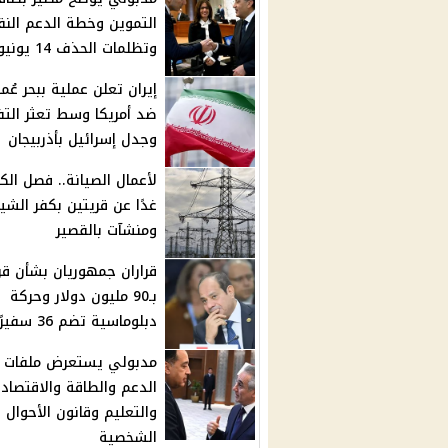
التموين وخطة الدعم الن
وتظلمات الحذف 14 يونيو
إيران تعلن عملية ببحر عُم
ضد أمريكا وسط تعثر الت
وجدل إسرائيل بأذربيجان
لأعمال الصيانة.. فصل الك
غدًا عن قريتين بكفر الشي
ومنشآت بالقصير
قراران جمهوريان بشأن ق
بـ90 مليون دولار وحركة
دبلوماسية تضم 36 سفيرًا
مدبولي يستعرض ملفات
الدعم والطاقة والاقتصاد
والتعليم وقانون الأحوال
الشخصية