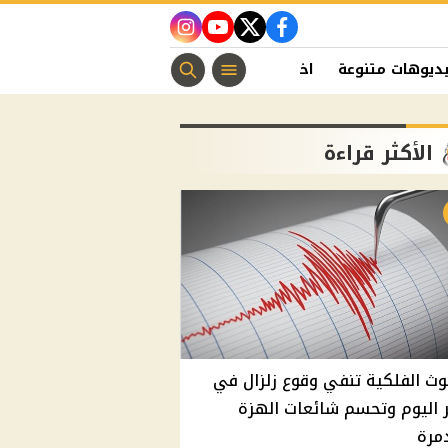
instagram
youtube
twitter
facebook
ديوهات متنوعة
اخبار الفن
منوعات مسيحية
اخبار الرياضة
الأكثر قراءة
وث الفلكية تنفي وقوع زلزال في
اليوم وتحسم شائعات الهزة
مرة