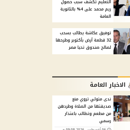
التعليم تكشف سبب حصول
ريم محمد على 4% بالثانوية
العامة
توفيق عكاشة يطالب بسحب
32 قطعة أرض بأكتوبر وطرحها
لصالح صندوق تحيا مصر
الاخبار العامة
ندى متولي تروي منع
صديقتها من الصلاة وطردهن
من مطعم وتطالب باعتذار
رسمي
06 أغسطس, 2026 09:08 م