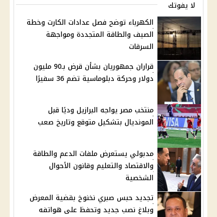
لا يفوتك
الكهرباء توضح فصل عدادات الكارت وخطة
الصيف والطاقة المتجددة ومواجهة
السرقات
قراران جمهوريان بشأن قرض بـ90 مليون
دولار وحركة دبلوماسية تضم 36 سفيرًا
منتخب مصر يواجه البرازيل وديًا قبل
المونديال بتشكيل متوقع وتاريخ صعب
مدبولي يستعرض ملفات الدعم والطاقة
والاقتصاد والتعليم وقانون الأحوال
الشخصية
تجديد حبس صبري نخنوخ بقضية المعرض
وبلاغ نصب جديد وتحفظ على هواتفه