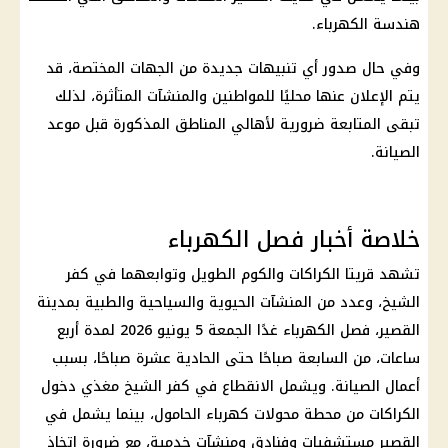
هندسة
الكهرباء
.
وفي حال صدور أي تنبيهات جديدة من الجهات المختصة، قد
يتم الإعلان عنها محليًا للمواطنين والمنشآت المتأثرة، لذلك
تبقى المتابعة ضرورية لأهالي المناطق المذكورة قبل موعد
الصيانة.
خلاصة أخبار فصل الكهرباء
تشهد قريتا الكراكات والكوم الطويل وتوابعهما في كفر
الشيخ، وعدد من المنشآت الحيوية والسياحية والطبية بمدينة
القصير،
فصل الكهرباء
غدًا الجمعة 5 يونيو 2026 لمدة أربع
ساعات، من السابعة صباحًا حتى الحادية عشرة صباحًا، بسبب
أعمال الصيانة. ويشمل الانقطاع في كفر الشيخ مغذي دخول
الكراكات من محطة محولات
كهرباء
الحامول، بينما يشمل في
القصير مستشفيات وفنادق ومنشآت خدمية، مع ضرورة اتخاذ