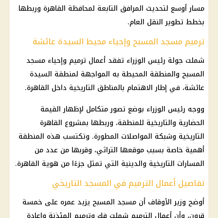
مسار أوسع لتحديث المرافق التابعة لمحافظة القاهرة وربطها
بخطط تطوير النقل العام.
ترميم مسجد المسبح وإحياء محيط السيدة عائشة
شملت جولة رئيس الوزراء تفقد أعمال ترميم وإحياء مسجد
المسبح والمنطقة المحيطة به المواجهة لمنطقة السيدة
عائشة، في إطار الاهتمام بالمناطق التاريخية داخل القاهرة.
ووجه رئيس الوزراء بوضع تصور متكامل لإظهار القيمة
الحضارية والتاريخية للمنطقة، وربطها بمشروع القاهرة
التاريخية وشبكة المواصلات المطورة. وتكتسب هذه المنطقة
أهمية خاصة بسبب موقعها التراثي، وقربها من عدد من
المسارات التاريخية والدينية التي تمثل جزءًا من هوية القاهرة.
تفاصيل أعمال الترميم في المسجد التاريخي
أوضح وزير الأوقاف أن مسجد المسبح يزيد عمره على خمسة
قرون، وأن أعمال الترميم شملت فك وترميم المئذنة وإعادة