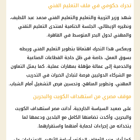
تحرك حكومي في ملف التعليم الفني
شهد وزير التربية والتعليم والتعليم الفني محمد عبد اللطيف،
ونظيره الإيطالي، الجلسة الختامية لمنتدى التعليم التقني
والمهني لدول البحر المتوسط في القاهرة.
ويعكس هذا التحرك اهتمامًا بتطوير التعليم الفني وربطه
بسوق العمل، خاصة في ظل حاجة القطاعات الصناعية
والخدمية إلى عمالة مؤهلة بمهارات عملية. كما يمثل التعاون
مع الشركاء الدوليين فرصة لتبادل الخبرات في التدريب
المهني، وتطوير المناهج، وتحسين فرص التشغيل أمام الشباب.
موقف مصري من استهداف الكويت والبحرين
على صعيد
السياسة الخارجية
، أدانت مصر استهداف
الكويت
والبحرين
، وأكدت تضامنها الكامل مع البلدين ودعمها لما
يتخذانه من إجراءات لحماية أمنهما واستقرارهما.
كما أدان وزير الأوقاف الدكتور أسامة الأزهري الاعتداءات على