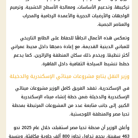
تركيبها، وتدعيم الأساسات، ومعالجة الأسطح الخشبية، وترميم
الواجهات والأرضيات الحجرية والأعمدة الرخامية والمحراب
والعناصر الجصية.
وتعكس هذه الأعمال اتجاهًا للحفاظ على الطابع التاريخي
للمباني الدينية القديمة، مع إعادة دمجها داخل محيط عمراني
أكثر تنظيمًا. ويخدم ذلك سكان المنطقة والزائرين، كما يدعم
خطط تنشيط السياحة الثقافية داخل القاهرة.
وزير النقل يتابع مشروعات مينائي الإسكندرية والدخيلة
في الإسكندرية، تفقد الفريق كامل الوزير مشروعات مينائي
الإسكندرية والدخيلة ضمن خطة إنشاء ميناء الإسكندرية
الكبير، إلى جانب متابعة عدد من المشروعات المرتبطة بمحطة
تحيا مصر والمنطقة اللوجستية.
وأعلن الوزير أن محطة تحيا مصر استقبلت خلال عام 2025 نحو
463 سفينة، بحجم تداول تجاوز 800 ألف حاوية مكافئة، وبنسبة