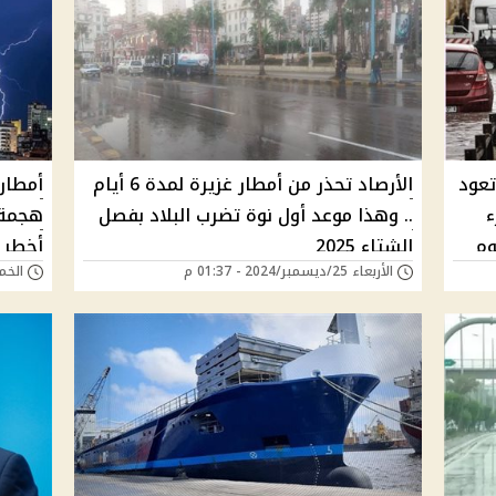
تعود
الأرصاد تحذر من أمطار غزيرة لمدة 6 أيام
ء
.. وهذا موعد أول نوة تضرب البلاد بفصل
هجمة 
وم
الشتاء 2025
أخطر 
الأربعاء 25/ديسمبر/2024 - 01:37 م
الخميس 12/ديسمب
يحدث 