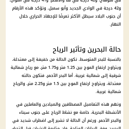
في سوهاج، و42 درجة في قنا والأقصر، و41 درجة في أسوان،
و42 درجة في الوادي الجديد وأبو سمبل. وتؤكد هذه الأرقام
أن جنوب البلاد سيظل الأكثر تعرضًا للإجهاد الحراري خلال
النهار.
حالة البحرين وتأثير الرياح
بالنسبة للبحر المتوسط، تكون الحالة من خفيفة إلى معتدلة،
ويتراوح ارتفاع الموج بين 1.25 متر و1.75 متر، مع رياح شمالية
شرقية إلى شمالية غربية. أما البحر الأحمر، فتكون حالته
معتدلة، ويتراوح ارتفاع الموج بين 1.5 متر و2.25 متر، والرياح
شمالية غربية.
وتهم هذه التفاصيل المصطافين والصيادين والعاملين في
الأنشطة البحرية، خاصة مع نشاط الرياح على جنوب سيناء
والبحر الأحمر. ورغم أن الحالة لا تشير إلى اضطراب شديد في
البحرين وفق البيانات المتاحة، فإن متابعة النشرات قبل التحرك