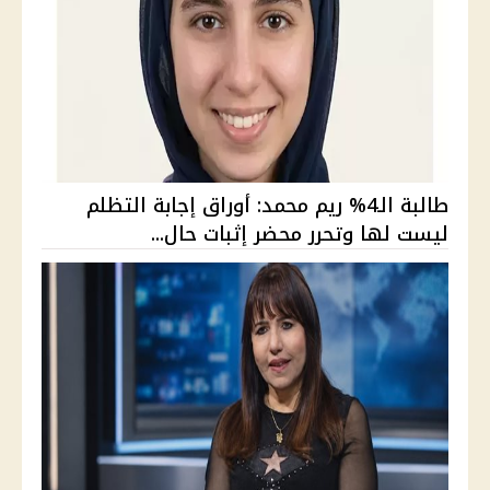
طالبة الـ4% ريم محمد: أوراق إجابة التظلم
ليست لها وتحرر محضر إثبات حال...