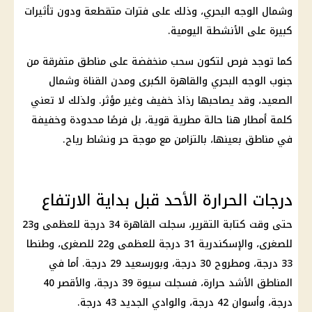
وشمال الوجه البحري، وذلك على فترات متقطعة ودون تأثيرات
كبيرة على الأنشطة اليومية.
كما توجد فرص لتكون سحب منخفضة على مناطق متفرقة من
جنوب الوجه البحري والقاهرة الكبرى ومدن القناة وشمال
الصعيد، وقد يصاحبها رذاذ خفيف وغير مؤثر. ولذلك لا تعني
كلمة أمطار هنا حالة مطرية قوية، بل فرصًا محدودة وخفيفة
في مناطق بعينها، بالتزامن مع موجة حر ونشاط رياح.
درجات الحرارة الأحد قبل بداية الارتفاع
حتى وقت كتابة التقرير، سجلت القاهرة 34 درجة للعظمى و23
للصغرى، والإسكندرية 31 درجة للعظمى و22 للصغرى، وطنطا
33 درجة، ومطروح 30 درجة، وبورسعيد 29 درجة. أما في
المناطق الأشد حرارة، فسجلت سيوة 39 درجة، والأقصر 40
درجة، وأسوان 42 درجة، والوادي الجديد 43 درجة.