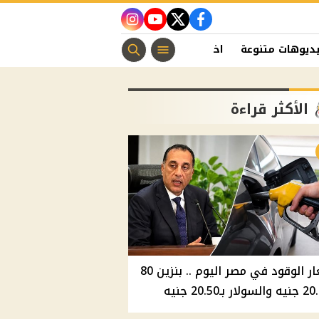
instagram
youtube
twitter
facebook
ديوهات متنوعة
اخبار الفن
منوعات مسيحية
اخبار الرياضة
الأكثر قراءة
أسعار الوقود في مصر اليوم .. بنزين 80