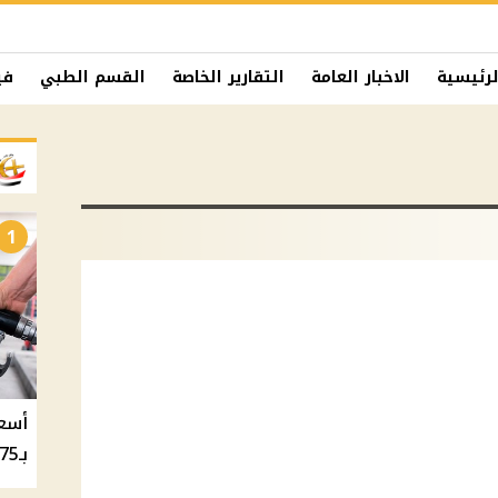
لرئيسية
الاخبار العامة
التقارير الخاصة
القسم الطبي
في
1
بـ20.75 جنيه والسولار بـ20.50 جنيه