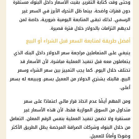
وحتى وقت كتابة التقرير، بقيت الأسعار داخل
البنوك
مستقرة
دون قفزات واضحة، بينما ظل التحرك الأبرز في السعر غير
الرسمي. لذلك تبقى المتابعة اليومية ضرورية، خاصة لمن
لديهم التزامات بالدولار خلال فترة قصيرة.
أفضل طريقة لمتابعة السعر قبل الشراء أو البيع
ينبغي على المتعاملين مراجعة
سعر الدولار
داخل البنك الذي
يتعاملون معه قبل تنفيذ العملية مباشرة، لأن الأسعار قد
تختلف خلال اليوم. كما يجب التمييز بين سعر الشراء وسعر
البيع، فالبنك يشتري
الدولار
من العميل بسعر، ويبيعه له بسعر
أعلى.
ومن المهم أيضًا عدم اتخاذ قرار مالي اعتمادًا على سعر
متداول من
السوق الموازية
فقط، لأن هذه الأسعار غير
مستقرة ولا تضمن تنفيذ العملية بنفس الرقم المعلن. التعامل
من خلال
البنوك
وشركات الصرافة المرخصة يظل الطريق الأكثر
وضوحًا وأمانًا للعميل.