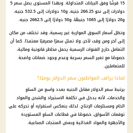
15 قرشًا وفق البيانات المتداولة. وبهذا المستوى يصل سعر 5
دولارات إلى نحو 266.25 جنيه، و10 دولارات إلى 532.5 جنيه،
و20 دولارًا إلى 1065 جنيهًا، و50 دولارًا إلى 2662.5 جنيه.
وتظل أسعار السوق الموازية غير رسمية، وقد تختلف من مكان
إلى آخر ومن وقت لآخر، ولا تمثل سعرًا مصرفيًا معتمدًا. كما أن
التعامل خارج القنوات الرسمية يحمل مخاطر قانونية ومالية،
خصوصًا مع تغير السعر بسرعة وعدم وجود ضمانات واضحة
للمتعاملين.
لماذا يراقب المواطنون سعر الدولار يوميًا؟
يرتبط
سعر الدولار مقابل الجنيه
بعدد واسع من السلع
والخدمات، لأنه يدخل في تكلفة الاستيراد والشحن والمواد
الخام ومستلزمات الإنتاج. لذلك ينعكس استقراره أو تحركه على
توقعات الأسواق، خصوصًا في قطاعات السلع المستوردة
والأجهزة والمواد الغذائية وبعض المنتجات الصناعية.