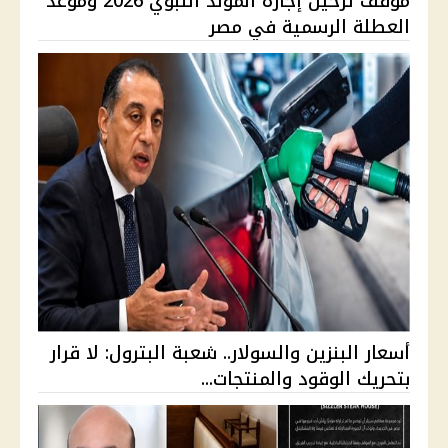
موقف ترحيل إجازة المولد النبوي 2026 وموعد
العطلة الرسمية في مصر
أسعار البنزين والسولار.. شعبة البترول: لا قرار
بتحريك الوقود والمنتجات...