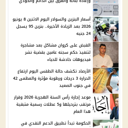
وإعادة بنائه والفرق بين الدائم والكودي
أسعار البنزين والسولار اليوم الاثنين 8 يونيو
2026 بعد الزيادة الأخيرة.. بنزين 95 يسجل
24 جنيه
القبض على كروان مشاكل بعد مشاجرة
لتنفيذ حكم سجنه عامين بقضية نشر
فيديوهات خادشة للحياء
الأرصاد تكشف حالة الطقس اليوم ارتفاع
الحرارة 3 درجات ورطوبة مؤثرة والعظمى 42
في جنوب الصعيد
موعد إجازة رأس السنة الهجرية 2026 وقرار
مرتقب بترحيلها و5 عطلات رسمية متبقية
هذا العام
الحكومة تبدأ تطبيق الدعم النقدي في