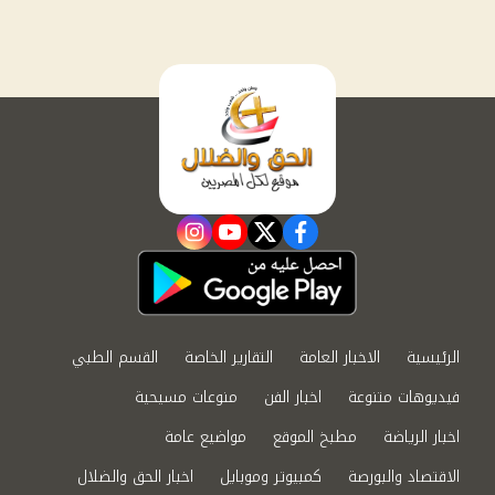
instagram
youtube
twitter
facebook
الرئيسية
الاخبار العامة
التقارير الخاصة
القسم الطبي
فيديوهات متنوعة
اخبار الفن
منوعات مسيحية
اخبار الرياضة
مطبخ الموقع
مواضيع عامة
الاقتصاد والبورصة
كمبيوتر وموبايل
اخبار الحق والضلال