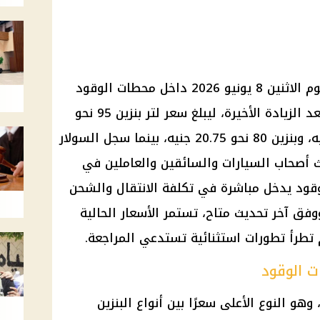
استقرت أسعار البنزين والسولار اليوم الاثنين 8 يونيو 2026 داخل محطات الوقود
في مصر عند آخر مستويات معلنة بعد الزيادة الأخيرة، ليبلغ سعر لتر بنزين 95 نحو
24 جنيهًا، وبنزين 92 نحو 22.25 جنيه، وبنزين 80 نحو 20.75 جنيه، بينما سجل السولار
تحديث أصحاب السيارات والسائقين والعاملين في
وقود يدخل مباشرة في تكلفة الانتقال والشحن
فق آخر تحديث متاح، تستمر الأسعار الحالية
ت الوقود
وم 24 جنيهًا للتر، وهو النوع الأعلى سعرًا بين أنواع البنزين