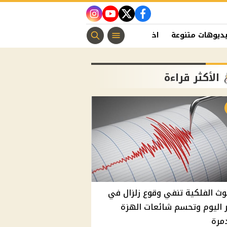
instagram
youtube
twitter
facebook
ديوهات متنوعة
اخبار الفن
منوعات مسيحية
اخبار الرياضة
الأكثر قراءة
وث الفلكية تنفي وقوع زلزال في
اليوم وتحسم شائعات الهزة
مرة