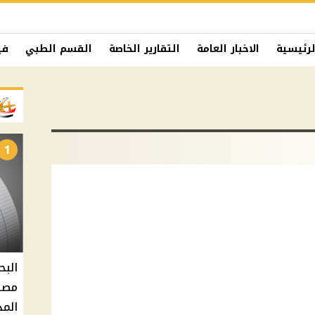
لرئيسية
الاخبار العامة
التقارير الخاصة
القسم الطبي
في
1
البح
مصر 
المد