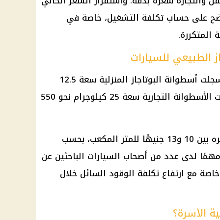
قل والتجارة سعره بدقة. واستقرار السعر الحالي
ضح على حساب تكلفة التشغيل، خاصة في
 المتكررة.
از الطبيعي للسيارات
إلى جانب أسعار البنزين والسولار، سجلت أسطوانة البوتاجاز المنزلية سعة 12.5
كيلوجرام نحو 275 جنيهًا، بينما بلغت الأسطوانة التجارية سعة 25 كيلوجرام نحو 550
أما غاز تموين السيارات فتراوح سعره بين 10 و13 جنيهًا للمتر المكعب، بحسب
ًا مهمًا لدى عدد من أصحاب السيارات الباحثين عن
 خاصة مع ارتفاع تكلفة الوقود السائل خلال
ية الأسرة؟