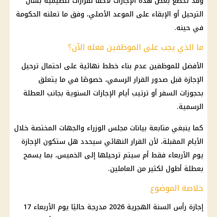
وقد تخضع بعض هذه
الإجازات
لاحقًا لقرارات تنظيمية بشأن
الترحيل أو الإبقاء على الموعد الأصلي، وفق ما تعلنه الحكومة
في حينه.
ما الذي يجب على الموظفين فعله الآن؟
الأفضل للموظفين عدم بناء خطط نهائية على احتمال ترحيل
الإجازة
قبل صدور القرار الرسمي، خصوصًا في ما يتعلق
بحجوزات السفر أو ترتيب أيام
الإجازات
السنوية بجانب العطلة
الرسمية.
كما ينبغي متابعة بيانات
مجلس الوزراء
والجهات المختصة خلال
الأيام المقبلة، لأن القرار النهائي سيحدد هل ستكون
الإجازة
يوم الأربعاء فقط أم سيتم ترحيلها إلى الخميس، بما يسمح
بعطلة أطول لكثير من العاملين.
خلاصة الموضوع
إجازة رأس السنة الهجرية 2026
مدرجة حاليًا يوم الأربعاء 17