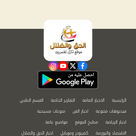
instagram
youtube
twitter
facebook
الرئيسية
الاخبار العامة
التقارير الخاصة
القسم الطبي
فيديوهات متنوعة
اخبار الفن
منوعات مسيحية
اخبار الرياضة
مطبخ الموقع
مواضيع عامة
الاقتصاد والبورصة
كمبيوتر وموبايل
اخبار الحق والضلال