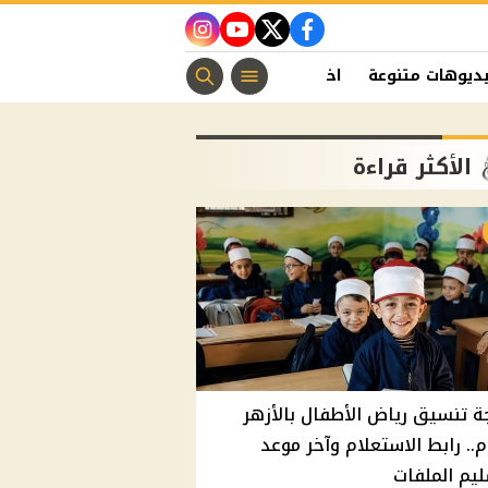
instagram
youtube
twitter
facebook
ديوهات متنوعة
اخبار الفن
منوعات مسيحية
اخبار الرياضة
الأكثر قراءة
ة تنسيق رياض الأطفال بالأزهر
م.. رابط الاستعلام وآخر موعد
يم الملفات