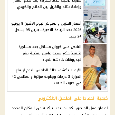
شروط تركيب عداد كهرباء بعد هدم العقار
وإعادة بنائه والفرق بين الدائم والكودي
أسعار البنزين والسولار اليوم الاثنين 8 يونيو
2026 بعد الزيادة الأخيرة.. بنزين 95 يسجل
24 جنيه
القبض على كروان مشاكل بعد مشاجرة
لتنفيذ حكم سجنه عامين بقضية نشر
فيديوهات خادشة للحياء
الأرصاد تكشف حالة الطقس اليوم ارتفاع
الحرارة 3 درجات ورطوبة مؤثرة والعظمى 42
في جنوب الصعيد
كيفية الحفاظ على الملصق الإلكتروني
لضمان عمل الملصق بكفاءة، يجب تركيبه في المكان المحدد