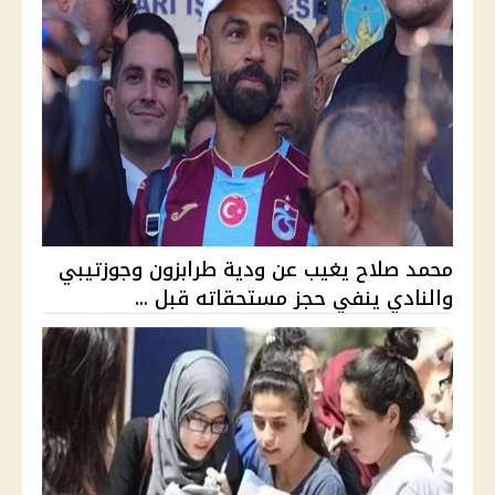
محمد صلاح يغيب عن ودية طرابزون وجوزتيبي
والنادي ينفي حجز مستحقاته قبل ...