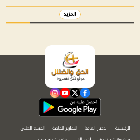
المزيد
instagram
youtube
twitter
facebook
الرئيسية
الاخبار العامة
التقارير الخاصة
القسم الطبي
فيديوهات متنوعة
اخبار الفن
منوعات مسيحية