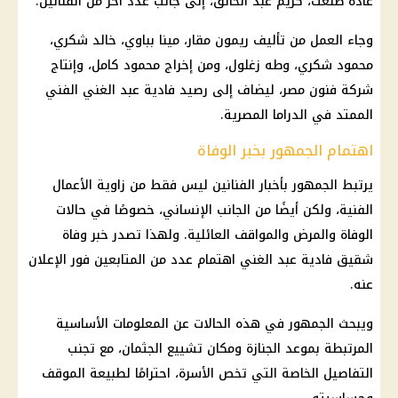
غادة طلعت، كريم عبد الخالق، إلى جانب عدد آخر من الفنانين.
وجاء العمل من تأليف ريمون مقار، مينا بباوي، خالد شكري،
محمود شكري، وطه زغلول، ومن إخراج محمود كامل، وإنتاج
شركة فنون مصر، ليضاف إلى رصيد فادية عبد الغني الفني
الممتد في الدراما المصرية.
اهتمام الجمهور بخبر الوفاة
يرتبط الجمهور بأخبار الفنانين ليس فقط من زاوية الأعمال
الفنية، ولكن أيضًا من الجانب الإنساني، خصوصًا في حالات
الوفاة والمرض والمواقف العائلية. ولهذا تصدر خبر وفاة
شقيق فادية عبد الغني اهتمام عدد من المتابعين فور الإعلان
عنه.
ويبحث الجمهور في هذه الحالات عن المعلومات الأساسية
المرتبطة بموعد الجنازة ومكان تشييع الجثمان، مع تجنب
التفاصيل الخاصة التي تخص الأسرة، احترامًا لطبيعة الموقف