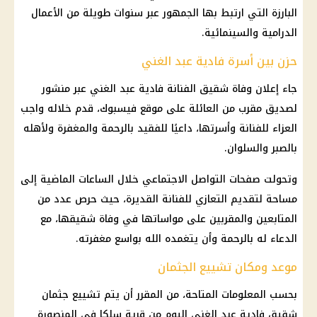
البارزة التي ارتبط بها الجمهور عبر سنوات طويلة من الأعمال
الدرامية والسينمائية.
حزن بين أسرة فادية عبد الغني
جاء إعلان وفاة شقيق الفنانة فادية عبد الغني عبر منشور
لصديق مقرب من العائلة على موقع فيسبوك، قدم خلاله واجب
العزاء للفنانة وأسرتها، داعيًا للفقيد بالرحمة والمغفرة ولأهله
بالصبر والسلوان.
وتحولت صفحات التواصل الاجتماعي خلال الساعات الماضية إلى
مساحة لتقديم التعازي للفنانة القديرة، حيث حرص عدد من
المتابعين والمقربين على مواساتها في وفاة شقيقها، مع
الدعاء له بالرحمة وأن يتغمده الله بواسع مغفرته.
موعد ومكان تشييع الجثمان
بحسب المعلومات المتاحة، من المقرر أن يتم تشييع جثمان
شقيق فادية عبد الغني اليوم من قرية سلكا في المنصورة