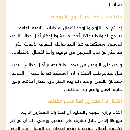
بشأنها.
ماذا يحدث عند ندب الزوج والزوجة؟
إذا تم ندب الزوج والزوجة لأعمال
امتحانات الثانوية العامة
،
تسمح الضوابط باعتذار أحدهما، بشرط إحضار أصل خطاب الندب
للزوجين. ويستهدف هذا البند مراعاة الظروف الأسرية التي
قد تنتج عن ندب الطرفين في توقيت واحد لأعمال الامتحانات.
ويجب على الزوجين في هذه الحالة تجهيز أصل خطابي الندب
قبل تقديم طلب الاعتذار، لأن المستند هو ما يثبت أن الطرفين
منتدبان بالفعل. وبعد ذلك يتم النظر في اعتذار أحدهما وفق
حاجة العمل والضوابط المنظمة.
اعتذارات المقدرين لها مسار مختلف
أكدت
وزارة التربية والتعليم
أن اعتذارات المقدرين لا يتم
قبولها إلا من خلال مشرف عام التقدير. ويعني ذلك أن من تم
تكليفه بأعمال التقدير لا يقدم اعتذاره عبر المسار العام الخاص