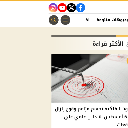
instagram
youtube
twitter
facebook
ديوهات متنوعة
اخبار الفن
منوعات مسيحية
اخبار الرياضة
الأكثر قراءة
وث الفلكية تحسم مزاعم وقوع زلزال
غدًا 6 أغسطس: لا دليل علمي على
قعات