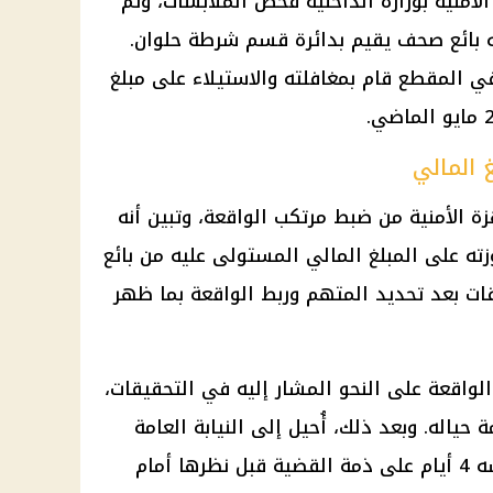
لأمنية
بوزارة الداخلية فحص الملابسات، وتم
نه بائع صحف يقيم بدائرة قسم
شرطة
حلوان.
 المقطع قام بمغافلته والاستيلاء على مبلغ
 المالي
ة الأمنية
من ضبط مرتكب الواقعة، وتبين أنه
زته على المبلغ المالي المستولى عليه من بائع
ت بعد تحديد المتهم وربط الواقعة بما ظهر
لواقعة على النحو المشار إليه في التحقيقات،
ة حياله. وبعد ذلك، أُحيل إلى
النيابة العامة
التي باشرت التحقيقات وأمرت بحبسه 4 أيام على ذمة القضية قبل نظرها أمام