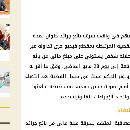
م في واقعة سرقة بائع جرائد حلوان لمدة
لقضية المرتبطة بمقطع فيديو جرى تداوله عبر
خلاله شخص يستولي على مبلغ مالي من بائع
صحف بأسلوب المغافلة. وتعود الواقعة إلى يوم 28 مايو الماضي، وفق ما أقر به
 ويؤثر الحكم عمليًا في مسار القضية بعد انتهاء
 أمام عقوبة حبس نافذة، عقب ضبطه والعثور
اتخاذ الإجراءات القانونية ضده.
نفاذ
اقبة المتهم بسرقة مبلغ مالي من بائع جرائد