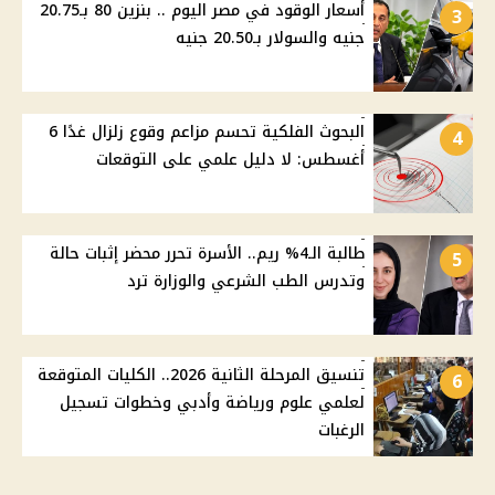
أسعار الوقود في مصر اليوم .. بنزين 80 بـ20.75
3
جنيه والسولار بـ20.50 جنيه
البحوث الفلكية تحسم مزاعم وقوع زلزال غدًا 6
4
أغسطس: لا دليل علمي على التوقعات
طالبة الـ4% ريم.. الأسرة تحرر محضر إثبات حالة
5
وتدرس الطب الشرعي والوزارة ترد
تنسيق المرحلة الثانية 2026.. الكليات المتوقعة
6
لعلمي علوم ورياضة وأدبي وخطوات تسجيل
الرغبات