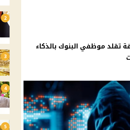
2
ة تقلد موظفي البنوك بالذكاء
ت
3
4
5