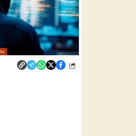
مكا
شارك