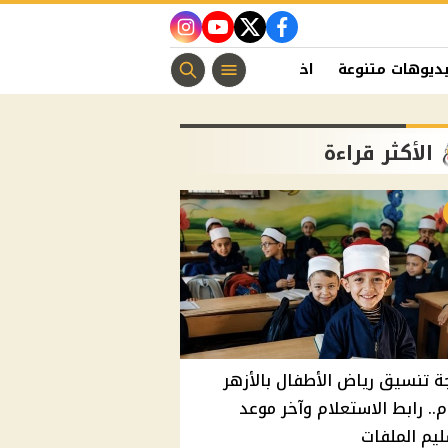
instagram
youtube
twitter
facebook
ديوهات متنوعة
اخبار الفن
منوعات مسيحية
اخبار الرياضة
الأكثر قراءة
ة تنسيق رياض الأطفال بالأزهر
م.. رابط الاستعلام وآخر موعد
يم الملفات