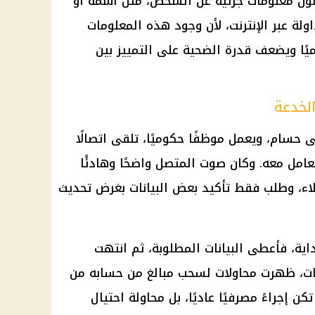
الون معلومات جزئية عن الشخص، مثل اسمه أو
ولة عبر
الإنترنت
، لأن وجود هذه المعلومات
يًا ويضعف قدرة الضحية على التمييز بين
خدعة
عى حسام، ويعمل موظفًا حكوميًا، تلقى اتصالًا
امل معه. وكان صوت المتصل واضحًا وهادئًا
، وطلب فقط تأكيد بعض البيانات بغرض تحديث
ية، فأعطى البيانات المطلوبة، ثم انتهت
ت، ظهرت محاولات لسحب مبالغ من حسابه من
كن إجراءً مصرفيًا عاديًا، بل محاولة احتيال