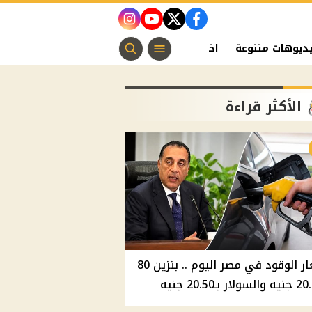
instagram
youtube
twitter
facebook
ديوهات متنوعة
اخبار الفن
منوعات مسيحية
اخبار الرياضة
الأكثر قراءة
أسعار الوقود في مصر اليوم .. بنزين 80