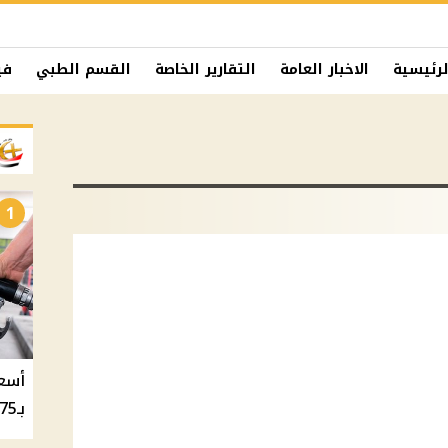
لرئيسية
الاخبار العامة
التقارير الخاصة
القسم الطبي
في
1
بـ20.75 جنيه والسولار بـ20.50 جنيه