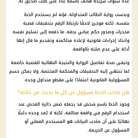
عدة سنوات شريحة هاتف باسمه بناءً على طلب صديق له.
وبحسب رواية الطالب المتداولة، فإنه لم يستخدم الخط
بنفسه، لكنه فوجئ لاحقًا بارتباط الرقم بتحقيقات قضية
مخدرات وصدور حكم غيابي بحقه، ما دفعه إلى تسليم نفسه
واتخاذ
إجراءات قانونية
لإعادة محاكمته وتقديم ما قال إنها
أدلة على عدم صلته بالواقعة.
وتبقى صحة تفاصيل الرواية والنتيجة النهائية للقضية خاضعة
لما تنتهي إليه التحقيقات والمحكمة المختصة، ولا يمكن حسم
المسؤولية القانونية اعتمادًا على مقطع متداول وحده.
هل صاحب الخط مسؤول عن كل ما يحدث من خلاله؟
وجود الخط باسم شخص قد يجعله ضمن دائرة الفحص عند
استخدام الرقم في واقعة مخالفة، لكنه لا يُعد وحده دليلًا
نهائيًا على أن صاحب البيانات هو المستخدم الفعلي أو
المسؤول عن الجريمة.