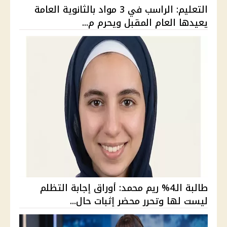
التعليم: الراسب في 3 مواد بالثانوية العامة
يعيدها العام المقبل ويحرم م...
طالبة الـ4% ريم محمد: أوراق إجابة التظلم
ليست لها وتحرر محضر إثبات حال...