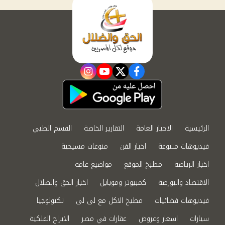
instagram
youtube
twitter
facebook
الرئيسية
الاخبار العامة
التقارير الخاصة
القسم الطبي
فيديوهات متنوعة
اخبار الفن
منوعات مسيحية
اخبار الرياضة
مطبخ الموقع
مواضيع عامة
الاقتصاد والبورصة
كمبيوتر وموبايل
اخبار الحق والضلال
فيديوهات فضائيات
مطبخ الاكل مع لى لى
تكنولوجيا
سيارات
اسعار وعروض
عقارات في مصر
الابراج الفلكية