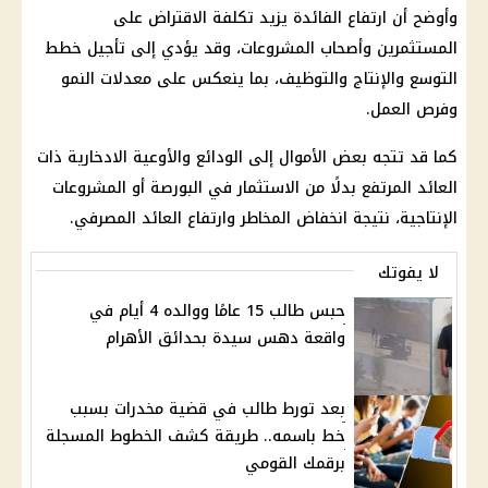
وأوضح أن ارتفاع
الفائدة
يزيد تكلفة الاقتراض على
المستثمرين وأصحاب المشروعات، وقد يؤدي إلى تأجيل خطط
التوسع والإنتاج والتوظيف، بما ينعكس على معدلات النمو
وفرص العمل.
كما قد تتجه بعض الأموال إلى الودائع والأوعية الادخارية ذات
العائد المرتفع بدلًا من
الاستثمار
في
البورصة
أو المشروعات
الإنتاجية، نتيجة انخفاض المخاطر وارتفاع العائد المصرفي.
لا يفوتك
حبس طالب 15 عامًا ووالده 4 أيام في
واقعة دهس سيدة بحدائق الأهرام
بعد تورط طالب في قضية مخدرات بسبب
خط باسمه.. طريقة كشف الخطوط المسجلة
برقمك القومي