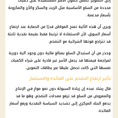
إلى التطوير، تضمن حصول الأسر المستفيدة على كميات
محددة من السلع الأساسية مثل الزيت والسكر والأرز والمكرونة
بأسعار مدعمة.
ويرى أن هذه الآلية تمنح المواطن قدرًا من الحماية عند ارتفاع
أسعار السوق، لأن الاستفادة لا ترتبط فقط بقيمة نقدية ثابتة
قد تتراجع قوتها الشرائية مع التضخم.
وحذر من أن استبدال السلع بمبالغ
مالية
دون وجود آلية دورية
لمراجعة قيمتها قد يجعل الأسر غير قادرة على شراء الكميات
نفسها التي كانت تحصل عليها عبر
بطاقات التموين
.
تأثير ارتفاع التضخم على الفائدة والاستثمار
قال رشاد عبده إن زيادة السيولة دون نمو موازٍ في الإنتاج
والمعروض من السلع قد ترفع معدلات التضخم، وهو ما قد
يدفع
البنك المركزي
إلى تشديد السياسة النقدية ورفع
أسعار
الفائدة
.