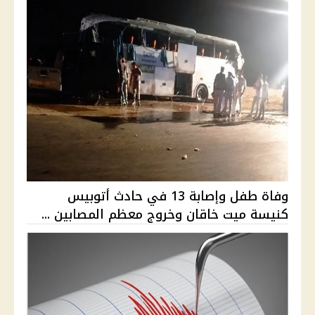
وفاة طفل وإصابة 13 في حادث أتوبيس
كنيسة ميت خاقان وخروج معظم المصابين ...