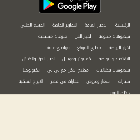
الرئيسية
الاخبار العامة
التقارير الخاصة
القسم الطبي
فيديوهات متنوعة
اخبار الفن
منوعات مسيحية
اخبار الرياضة
مطبخ الموقع
مواضيع عامة
الاقتصاد والبورصة
كمبيوتر وموبايل
اخبار الحق والضلال
فيديوهات فضائيات
مطبخ الاكل مع لى لى
تكنولوجيا
سيارات
اسعار وعروض
عقارات في مصر
الابراج الفلكية
حظك اليوم
من نحن
سياسة الخصوصية
اتصل بنا
©2024 الحق والضلال All Rights Reserved.
Powered by