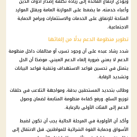
ويؤدي ارتفاع
الفائدة
إلى زيادة تكلفة إصدار أدوات الدين
وأعباء خدمته، ما يضغط على الموازنة العامة ويقلل الموارد
المتاحة للإنفاق على الخدمات والاستثمارات وبرامج
الحماية
الاجتماعية
.
تطوير منظومة الدعم بدلًا من إلغائها
شدد رشاد عبده على أن وجود تسرب أو
مخالفات
داخل
منظومة
الدعم
لا يعني ضرورة إلغاء
الدعم العيني
، موضحًا أن الحل
يتمثل في تحسين قواعد الاستهداف وتنقية قواعد البيانات
وتشديد الرقابة.
وطالب بتحديد المستحقين بدقة، ومواجهة التلاعب في حلقات
توزيع السلع، ورفع كفاءة منظومة المتابعة لضمان وصول
الدعم إلى
الفئات الأولى بالرعاية
.
وأكد أن الأولوية في المرحلة الحالية يجب أن تكون لضبط
الأسواق وحماية القوة الشرائية للمواطنين، قبل الانتقال إلى