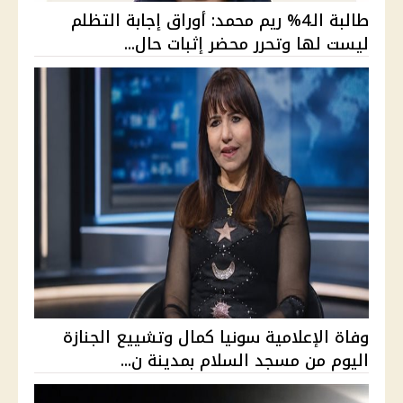
طالبة الـ4% ريم محمد: أوراق إجابة التظلم
ليست لها وتحرر محضر إثبات حال...
وفاة الإعلامية سونيا كمال وتشييع الجنازة
اليوم من مسجد السلام بمدينة ن...