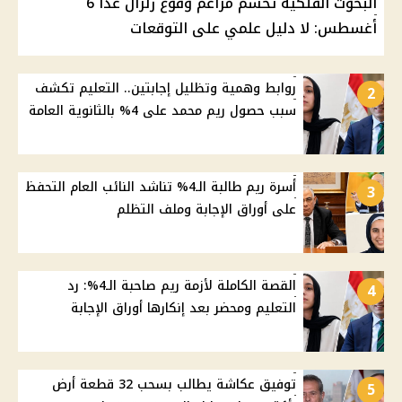
البحوث الفلكية تحسم مزاعم وقوع زلزال غدًا 6
أغسطس: لا دليل علمي على التوقعات
روابط وهمية وتظليل إجابتين.. التعليم تكشف
2
سبب حصول ريم محمد على 4% بالثانوية العامة
أسرة ريم طالبة الـ4% تناشد النائب العام التحفظ
3
على أوراق الإجابة وملف التظلم
القصة الكاملة لأزمة ريم صاحبة الـ4%: رد
4
التعليم ومحضر بعد إنكارها أوراق الإجابة
توفيق عكاشة يطالب بسحب 32 قطعة أرض
5