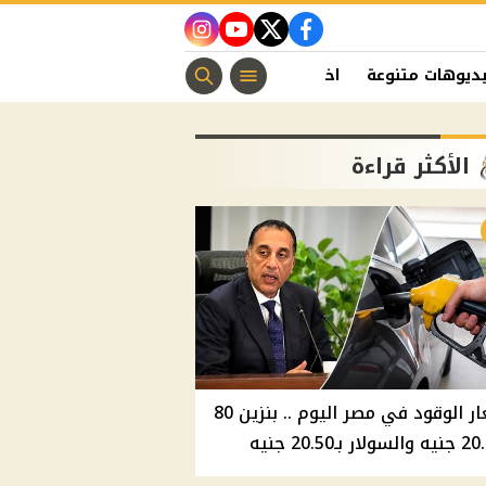
instagram
youtube
twitter
facebook
ديوهات متنوعة
اخبار الفن
منوعات مسيحية
اخبار الرياضة
الأكثر قراءة
أسعار الوقود في مصر اليوم .. بنزين 80