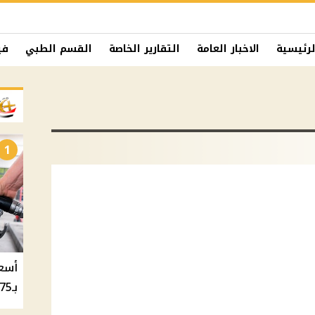
لرئيسية
الاخبار العامة
التقارير الخاصة
القسم الطبي
في
1
بـ20.75 جنيه والسولار بـ20.50 جنيه