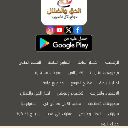
instagram
youtube
twitter
facebook
الرئيسية
الاخبار العامة
التقارير الخاصة
القسم الطبي
فيديوهات متنوعة
اخبار الفن
منوعات مسيحية
اخبار الرياضة
مطبخ الموقع
مواضيع عامة
الاقتصاد والبورصة
كمبيوتر وموبايل
اخبار الحق والضلال
فيديوهات فضائيات
مطبخ الاكل مع لى لى
تكنولوجيا
سيارات
اسعار وعروض
عقارات في مصر
الابراج الفلكية
حظك اليوم