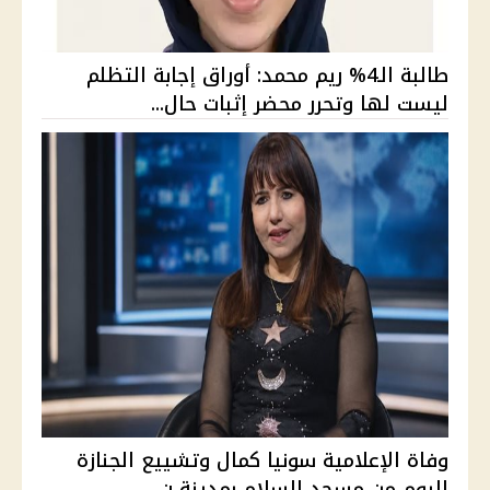
طالبة الـ4% ريم محمد: أوراق إجابة التظلم
ليست لها وتحرر محضر إثبات حال...
وفاة الإعلامية سونيا كمال وتشييع الجنازة
اليوم من مسجد السلام بمدينة ن...