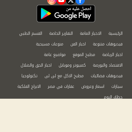
instagram
youtube
twitter
facebook
الرئيسية
الاخبار العامة
التقارير الخاصة
القسم الطبي
فيديوهات متنوعة
اخبار الفن
منوعات مسيحية
اخبار الرياضة
مطبخ الموقع
مواضيع عامة
الاقتصاد والبورصة
كمبيوتر وموبايل
اخبار الحق والضلال
فيديوهات فضائيات
مطبخ الاكل مع لى لى
تكنولوجيا
سيارات
اسعار وعروض
عقارات في مصر
الابراج الفلكية
حظك اليوم
من نحن
سياسة الخصوصية
اتصل بنا
©2024 الحق والضلال All Rights Reserved.
Powered by