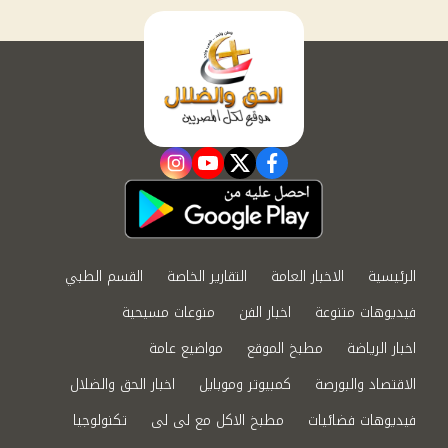
instagram
youtube
twitter
facebook
الرئيسية
الاخبار العامة
التقارير الخاصة
القسم الطبي
فيديوهات متنوعة
اخبار الفن
منوعات مسيحية
اخبار الرياضة
مطبخ الموقع
مواضيع عامة
الاقتصاد والبورصة
كمبيوتر وموبايل
اخبار الحق والضلال
فيديوهات فضائيات
مطبخ الاكل مع لى لى
تكنولوجيا