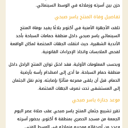
حزن بين أسرته وزملائه في الوسط السينمائي.
تفاصيل وفاة المنتج ياسر صبحي
تلقت
الأجهزة الأمنية
في أكتوبر بلاغًا يفيد بوفاة المنتج
السينمائي ياسر صبحي داخل منطقة حمامات السباحة بأحد
الأندية الشهيرة، حيث انتقلت الجهات المختصة لمكان الواقعة
لفحص الملابسات واتخاذ الإجراءات القانونية.
وبحسب المعلومات الأولية، فقد اختل توازن المنتج الراحل داخل
منطقة حمام السباحة، ما أدى إلى اصطدام رأسه بأرضية
الحمام، قبل أن يلقى مصرعه متأثرًا بإصابته، وتم نقل الجثمان
إلى المستشفى تحت تصرف الجهات المختصة.
موعد جنازة ياسر صبحي
تقرر تشييع جثمان المنتج ياسر صبحي عقب صلاة عصر اليوم
الجمعة من مسجد الحصري بمنطقة 6 أكتوبر، بحضور أسرته
وعدد من أصدقائه ومحبيه وزملائه في الوسط الفني.