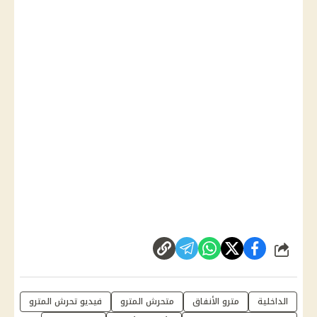
شارك
الداخلية
مترو الأنفاق
متحرش المترو
فيديو تحرش المترو