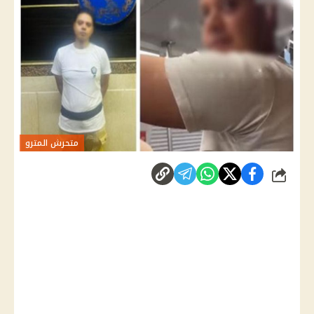
متحرش المترو
شارك