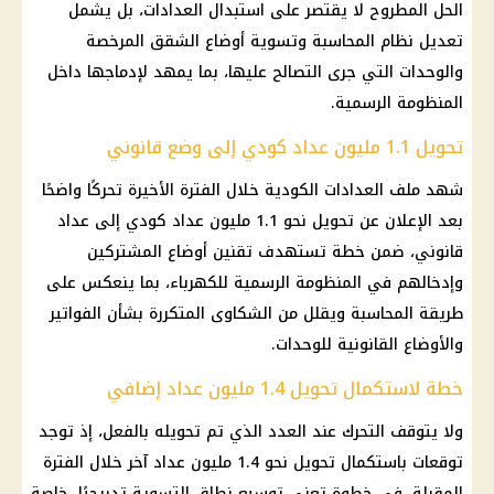
الحل المطروح لا يقتصر على استبدال العدادات، بل يشمل
تعديل نظام المحاسبة وتسوية أوضاع الشقق المرخصة
والوحدات التي جرى التصالح عليها، بما يمهد لإدماجها داخل
المنظومة الرسمية.
تحويل 1.1 مليون عداد كودي إلى وضع قانوني
شهد ملف
العدادات الكودية
خلال الفترة الأخيرة تحركًا واضحًا
بعد الإعلان عن تحويل نحو 1.1 مليون عداد كودي إلى عداد
قانوني، ضمن خطة تستهدف تقنين أوضاع المشتركين
وإدخالهم في المنظومة الرسمية للكهرباء، بما ينعكس على
طريقة المحاسبة ويقلل من الشكاوى المتكررة بشأن الفواتير
والأوضاع القانونية للوحدات.
خطة لاستكمال تحويل 1.4 مليون عداد إضافي
ولا يتوقف التحرك عند العدد الذي تم تحويله بالفعل، إذ توجد
توقعات باستكمال تحويل نحو 1.4 مليون عداد آخر خلال الفترة
المقبلة، في خطوة تعني توسيع نطاق التسوية تدريجيًا، خاصة