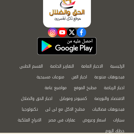
instagram
youtube
twitter
facebook
الرئيسية
الاخبار العامة
التقارير الخاصة
القسم الطبي
فيديوهات متنوعة
اخبار الفن
منوعات مسيحية
اخبار الرياضة
مطبخ الموقع
مواضيع عامة
الاقتصاد والبورصة
كمبيوتر وموبايل
اخبار الحق والضلال
فيديوهات فضائيات
مطبخ الاكل مع لى لى
تكنولوجيا
سيارات
اسعار وعروض
عقارات في مصر
الابراج الفلكية
حظك اليوم