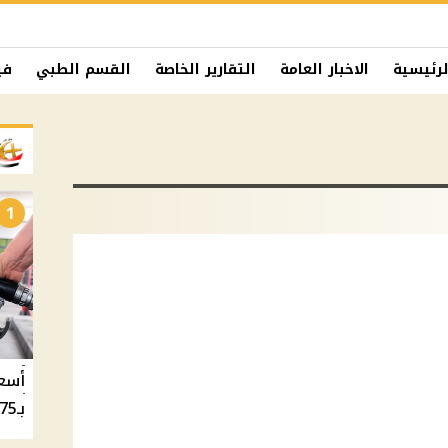
لرئيسية
الاخبار العامة
التقارير الخاصة
القسم الطبي
في
1
بـ20.75 جنيه والسولار بـ20.50 جنيه