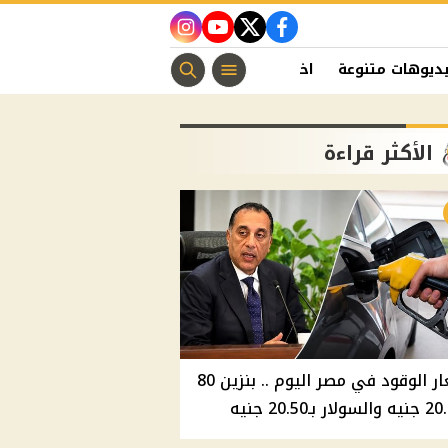
instagram
youtube
twitter
facebook
ديوهات متنوعة
اخبار الفن
منوعات مسيحية
اخبار الرياضة
الأكثر قراءة
أسعار الوقود في مصر اليوم .. بنزين 80