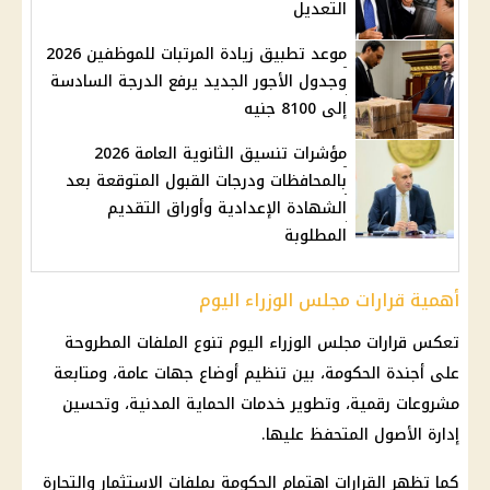
التعديل
موعد تطبيق زيادة المرتبات للموظفين 2026
وجدول الأجور الجديد يرفع الدرجة السادسة
إلى 8100 جنيه
مؤشرات تنسيق الثانوية العامة 2026
بالمحافظات ودرجات القبول المتوقعة بعد
الشهادة الإعدادية وأوراق التقديم
المطلوبة
أهمية قرارات مجلس الوزراء اليوم
تعكس قرارات
مجلس الوزراء
اليوم تنوع الملفات المطروحة
على أجندة
الحكومة
، بين تنظيم أوضاع جهات عامة، ومتابعة
مشروعات رقمية، وتطوير خدمات
الحماية المدنية
، وتحسين
إدارة الأصول المتحفظ عليها.
كما تظهر القرارات اهتمام
الحكومة
بملفات
الاستثمار
والتجارة