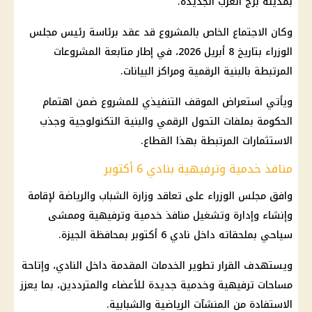
بمدينة برج العرب الجديدة.
وكان الاجتماع الخاص بالمشروع قد عقد برئاسة
رئيس مجلس
الوزراء
بتاريخ 8 أبريل 2026، في إطار متابعة المشروعات
المرتبطة بالبنية الرقمية ومراكز البيانات.
ويأتي استعراض الموقف التنفيذي للمشروع ضمن اهتمام
الحكومة
بملفات التحول الرقمي والبنية التكنولوجية وجذب
الاستثمارات
المرتبطة بهذا القطاع.
منافذ خدمية وترفيهية بنادي 6 أكتوبر
وافق
مجلس الوزراء
على تعاقد وزارة الشباب والرياضة لإقامة
وإنشاء وإدارة وتشغيل منافذ خدمية وترفيهية وممشى
سياحي بملحقاته داخل نادي 6 أكتوبر بمحافظة الجيزة.
ويستهدف القرار تطوير الخدمات المقدمة داخل النادي، وإتاحة
مساحات ترفيهية وخدمية جديدة للأعضاء والمترددين، بما يعزز
الاستفادة من المنشآت الرياضية والشبابية.