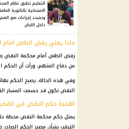
التعليم تطبق نظام المجم
الامتحانية بالثانوية العامة
وتشدد إجراءات منع الغش
داخل اللجان
ماذا يعني رفض الطعن أمام 
رفض الطعن أمام محكمة النقض يعن
من دفاع المتهم، ورأت أن الحكم الم
وفي هذه الحالة، يصبح الحكم نهائيً
النقض
تكون قد حسمت المسار القا
أهمية حكم النقض في القضي
يمثل حكم
محكمة النقض
محطة حا
الترقب بشأن مصير الحكم الصادر ض