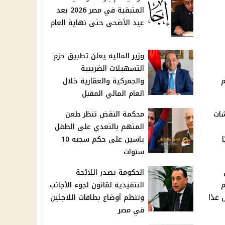
المتبقية في مصر 2026 بعد
عيد الأضحى حتى نهاية العام
وزير المالية يعلن تطبيق حزم
التسهيلات الضريبية
م
والجمركية والعقارية خلال
العام المالي المقبل
شات
محكمة النقض تنظر طعن
المتهم بالتعدي على الطفل
ياسين على حكم سجنه 10
سنوات
الحكومة تصدر اللائحة
اليوم
التنفيذية لقانون لجوء الأجانب
 غدًا
وتنظم أوضاع بطاقات اللاجئين
في مصر