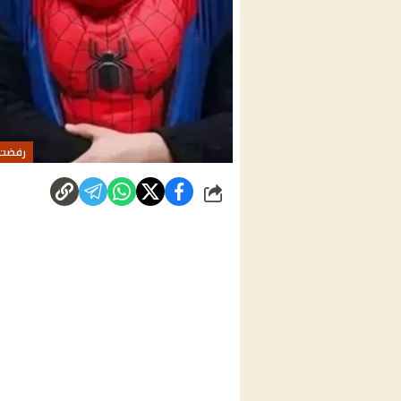
رفضت 
شارك