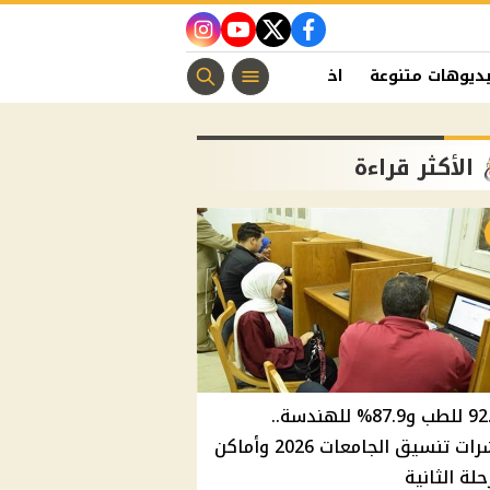
instagram
youtube
twitter
facebook
ديوهات متنوعة
اخبار الفن
منوعات مسيحية
اخبار الرياضة
الأكثر قراءة
92.8% للطب و87.9% للهندسة..
مؤشرات تنسيق الجامعات 2026 وأماكن
حلة الثانية