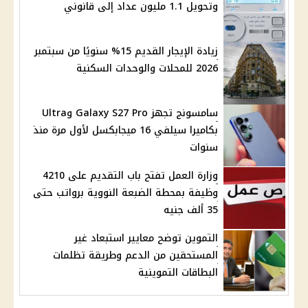
وتحويل 1.1 مليون عداد إلى قانوني
زيادة الإيجار القديم 15% سنويًا من سبتمبر
2026 للمحلات والوحدات السكنية
سامسونج تجهز Galaxy S27 Pro وUltra
بكاميرا سيلفي 16 ميجابكسل لأول مرة منذ
سنوات
وزارة العمل تفتح باب التقديم على 4210
وظيفة بمحطة الضبعة النووية برواتب حتى
35 ألف جنيه
التموين توضح معايير استبعاد غير
المستحقين من الدعم وطريقة تظلمات
البطاقات التموينية