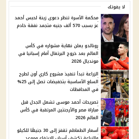
لا يفوتك
محكمة الأسرة تنظر دعوى زينة لحبس أحمد
عز بسبب 570 ألف جنيه متجمد نفقة خادم
رونالدو يعلن نهاية مشواره في كأس
العالم بعد خروج البرتغال أمام إسبانيا في
مونديال 2026
الزراعة تبدأ تنفيذ مشروع كاري أون لطرح
السلع الأساسية بتخفيضات تصل إلى 25%
في المحافظات
تصريحات أحمد موسى تشعل الجدل قبل
مباراة مصر والأرجنتين المرتقبة في كأس
العالم 2026
أسعار الطماطم تقفز إلى 30 جنيهًا للكيلو
والزراعة تكشف أسباب الارتفاع وموعد