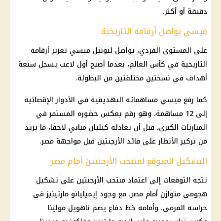
دقيقة أو أكثر.
ميسي يواصل أرقامه التاريخية
على المستوى الفردي، يواصل ليونيل ميسي تعزيز أرقامه
التاريخية في كأس العالم، بعدما أصبح أول لاعب يسجل سبعة
أهداف في نسختين مختلفتين من البطولة.
كما رفع ميسي مساهماته التهديفية في الأدوار الإقصائية
إلى 12 مساهمة، وهو رقم يعكس حضوره المستمر في
المباريات الكبرى، قبل أن يعادله كيليان مبابي لاحقًا، ما يزيد
من تركيز الأنظار على قائد الأرجنتين قبل مواجهة مصر.
التشكيل المتوقع لمنتخب الأرجنتين أمام مصر
تتجه التوقعات إلى اعتماد
منتخب الأرجنتين
على تشكيل
هجومي متوازن أمام مصر، مع وجود إيميليانو مارتينيز في
حراسة المرمى، وأمامه خط دفاع يضم ناهويل مولينا