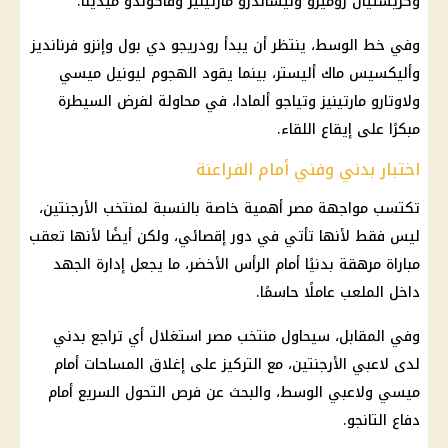
وكريستيان روميرو وليساندرو مارتينيز وفاكوندو ميدينا.
وفي خط الوسط، ينتظر أن يبدأ رودريجو دي بول وإنزو فرنانديز
وأليكسيس ماك أليستر، بينما يقود الهجوم
ليونيل ميسي
ولاوتارو مارتينيز وتياجو ألمادا، في محاولة لفرض السيطرة
مبكرًا على إيقاع اللقاء.
اختبار بدني وفني أمام الفراعنة
تكتسب مواجهة مصر أهمية خاصة بالنسبة لمنتخب
الأرجنتين
،
ليس فقط لأنها تأتي في دور إقصائي، ولكن أيضًا لأنها تعقب
مباراة مرهقة بدنيًا أمام الرأس الأخضر، ما يجعل إدارة الجهد
داخل الملعب عاملًا حاسمًا.
وفي المقابل، سيحاول
منتخب مصر
استغلال أي تراجع بدني
لدى لاعبي
الأرجنتين
، مع التركيز على إغلاق المساحات أمام
ميسي
ولاعبي الوسط، والبحث عن فرص التحول السريع أمام
دفاع التانجو.