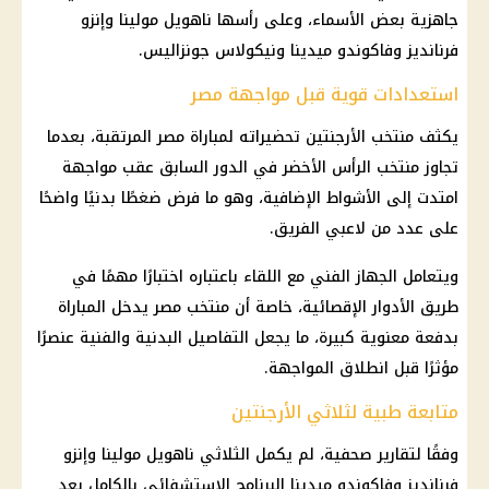
جاهزية بعض الأسماء، وعلى رأسها ناهويل مولينا وإنزو
فرنانديز وفاكوندو ميدينا ونيكولاس جونزاليس.
استعدادات قوية قبل مواجهة مصر
يكثف منتخب الأرجنتين تحضيراته لمباراة مصر المرتقبة، بعدما
تجاوز منتخب الرأس الأخضر في الدور السابق عقب مواجهة
امتدت إلى الأشواط الإضافية، وهو ما فرض ضغطًا بدنيًا واضحًا
على عدد من لاعبي الفريق.
ويتعامل الجهاز الفني مع اللقاء باعتباره اختبارًا مهمًا في
طريق الأدوار الإقصائية، خاصة أن منتخب مصر يدخل المباراة
بدفعة معنوية كبيرة، ما يجعل التفاصيل البدنية والفنية عنصرًا
مؤثرًا قبل انطلاق المواجهة.
متابعة طبية لثلاثي الأرجنتين
وفقًا لتقارير صحفية، لم يكمل الثلاثي ناهويل مولينا وإنزو
فرنانديز وفاكوندو ميدينا البرنامج الاستشفائي بالكامل بعد