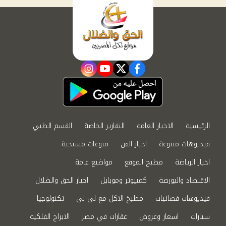
instagram
youtube
twitter
facebook
الرئيسية
الاخبار العامة
التقارير الخاصة
القسم الطبي
فيديوهات متنوعة
اخبار الفن
منوعات مسيحية
اخبار الرياضة
مطبخ الموقع
مواضيع عامة
الاقتصاد والبورصة
كمبيوتر وموبايل
اخبار الحق والضلال
فيديوهات فضائيات
مطبخ الاكل مع لى لى
تكنولوجيا
سيارات
اسعار وعروض
عقارات في مصر
الابراج الفلكية