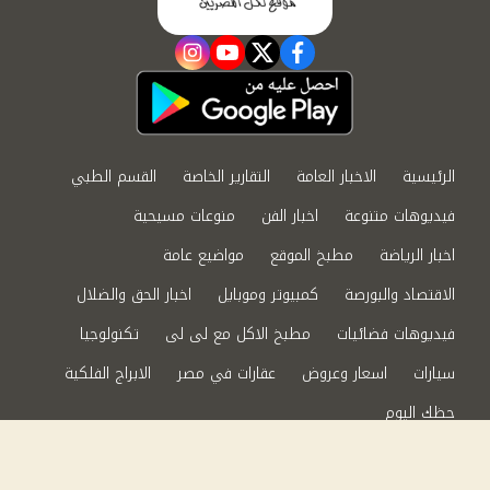
instagram
youtube
twitter
facebook
الرئيسية
الاخبار العامة
التقارير الخاصة
القسم الطبي
فيديوهات متنوعة
اخبار الفن
منوعات مسيحية
اخبار الرياضة
مطبخ الموقع
مواضيع عامة
الاقتصاد والبورصة
كمبيوتر وموبايل
اخبار الحق والضلال
فيديوهات فضائيات
مطبخ الاكل مع لى لى
تكنولوجيا
سيارات
اسعار وعروض
عقارات في مصر
الابراج الفلكية
حظك اليوم
من نحن
سياسة الخصوصية
اتصل بنا