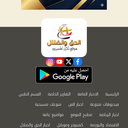
instagram
youtube
twitter
facebook
الرئيسية
الاخبار العامة
التقارير الخاصة
القسم الطبي
فيديوهات متنوعة
اخبار الفن
منوعات مسيحية
اخبار الرياضة
مطبخ الموقع
مواضيع عامة
الاقتصاد والبورصة
كمبيوتر وموبايل
اخبار الحق والضلال