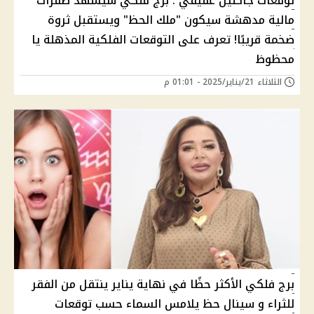
توقعات جاكلين عقيقي : برج فلكي سيشهد طفرات
مالية مدهشة سيكون "ملك الحظ" ويستقبل ثروة
ضخمة قريبًا! تعرف على التوقعات الفلكية المذهلة يا
محظوظ
الثلاثاء 21/يناير/2025 - 01:01 م
برج فلكي الأكثر حظًا في نهاية يناير ينتقل من الفقر
للثراء و سينال حظ يلامس السماء حسب توقعات