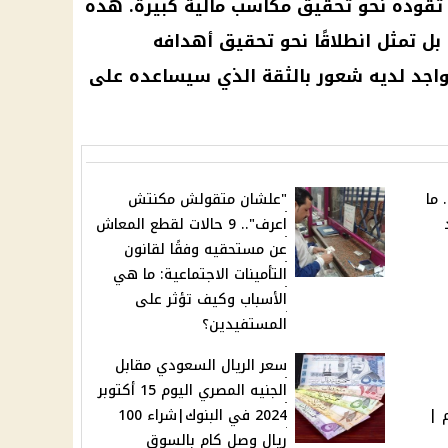
قوده نحو تحقيق مكاسب مالية كبيرة. هذه
ل تمثل انطلاقًا نحو تحقيق أهدافه
تواجد لديه شعور بالثقة الذي سيساعده على
 ما
"علشان متقولش مكنتش
اعرف".. 9 حالات لقطع المعاش
عن مستحقيه وفقًا لقانون
التأمينات الاجتماعية: ما هي
الأسباب وكيف تؤثر على
المستفيدين؟
سعر الريال السعودي مقابل
الجنيه المصري اليوم 15 أكتوبر
دار 3 أيام |
2024 في البنوك|شراء 100
ريال وصل كام بالسوق