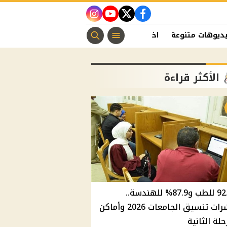
instagram
youtube
twitter
facebook
ديوهات متنوعة
اخبار الفن
منوعات مسيحية
اخبار الرياضة
الأكثر قراءة
92.8% للطب و87.9% للهندسة..
مؤشرات تنسيق الجامعات 2026 وأماكن
حلة الثانية