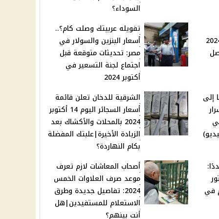
السوداء؟
تفويله عربيتك وصلت كام؟..
ي اليوم 15 أكتوبر 2024
أسعار البنزين والسولار في
ار وصل
مصر: تحديثات متوقعة قبل
اجتماع لجنة التسعير في
أكتوبر 2024
 إلى
الشرقية للدخان تعلن قائمة
ار
أسعار السجائر اليوم 14 أكتوبر
ي
2024 بالمحلات والأكشاك بعد
ديو)
الزيادة الأخيرة|علبتك المفضلة
بكام النهاردة؟
ًا:
أصحاب المعاشات لازم تعرف
ور
موعد صرف العلاوات الخمس
م في
2024: تفاصيل جديدة وطرق
الاستعلام للمستفيدين|هل
أنت بينهم؟