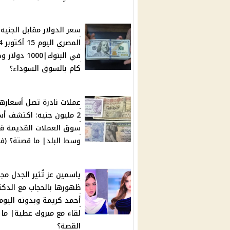
سعر الدولار مقابل الجنيه
المصر
في البنوك|1000 دول
كام بالسوق السوداء؟
عملات نادرة تصل أسعارها
2 مليون جنيه: اكتشف أسر
سوق العملات القديمة ف
وسط البلد| ما قصتة؟ (في
ياسمين عز تُثير الجدل مجدد
ظهورها بالحجاب مع الدكت
أحمد كريمة وبدونه اليو
لقاء مع مبروك عطية| ما
القصة؟