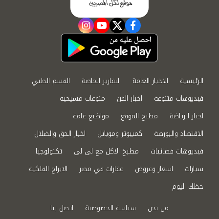
instagram
youtube
twitter
facebook
الرئيسية
الاخبار العامة
التقارير الخاصة
القسم الطبي
فيديوهات متنوعة
اخبار الفن
منوعات مسيحية
اخبار الرياضة
مطبخ الموقع
مواضيع عامة
الاقتصاد والبورصة
كمبيوتر وموبايل
اخبار الحق والضلال
فيديوهات فضائيات
مطبخ الاكل مع لى لى
تكنولوجيا
سيارات
اسعار وعروض
عقارات في مصر
الابراج الفلكية
حظك اليوم
من نحن
سياسة الخصوصية
اتصل بنا