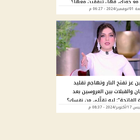
مع جوزك، فهل تتفقين معها؟
202 - 06:27 م
 عز تفتح النار وتهاجم تقليد
ن والقبلات بين العروسين بعد
 الفاتحة": ليه تقلّلي من نفسك؟
ر/2024 - 08:37 م
)