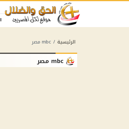
ا
الرئيسية
mbc مصر
mbc مصر