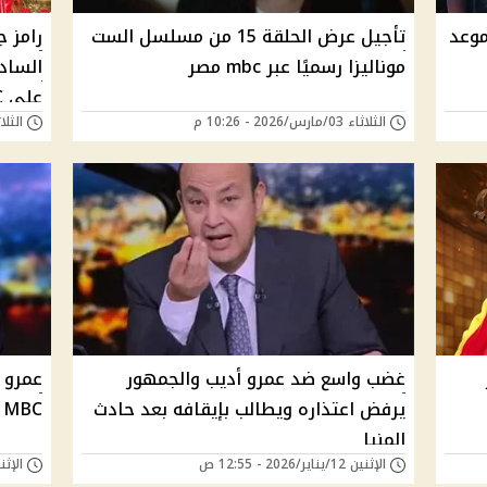
موعد
تأجيل عرض الحلقة 15 من مسلسل الست
رامز 
موناليزا رسميًا عبر mbc مصر
الساد
على MBC مصر
الثلاثاء 03/مارس/2026 - 10:26 م
الثلاثاء 24/فبراير/
غضب واسع ضد عمرو أديب والجمهور
عمرو 
يرفض اعتذاره ويطالب بإيقافه بعد حادث
MBC مصر واستمرار برنامج «الحكاية»
المنيا
الإثنين 12/يناير/2026 - 12:55 ص
الإثنين 05/يناير/26