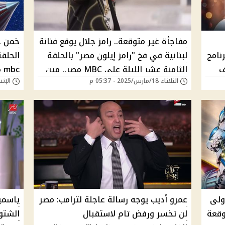
مفاجأة غير متوقعة.. رامز جلال يوقع فنانة
خمن .
نامج
لبنانية في فخ "رامز إيلون مصر" بالحلقة
ف
الثامنة عشر الليلة على MBC مصر.. مين
mbc مصر هل تكون فيفي عبده الضحية؟
الثلاثاء 18/مارس/2025 - 05:37 م
الإثنين 03/مارس/025
الضحية؟
ولى
عمرو أديب يوجه رسالة عاجلة لترامب: مصر
ياسمي
ر متوقعة
لن تخسر ورفض تام لاستقبال
الشتو