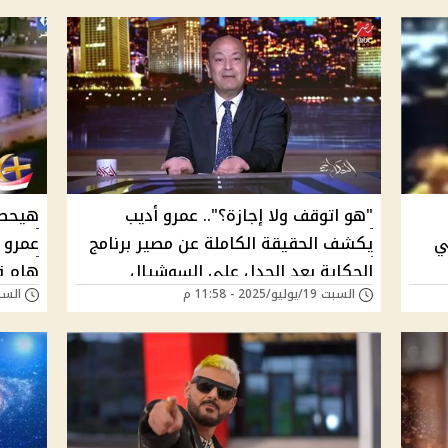
"هو اتوقف ولا إجازة؟".. عمرو أديب
هيحصل 
ي
يكشف الحقيقة الكاملة عن مصير برنامج
عمرو 
الحكاية بعد الجدل على السوشيال
هام قر
السبت 19/يوليو/2025 - 11:58 م
السبت 24/مايو/025
هناك 