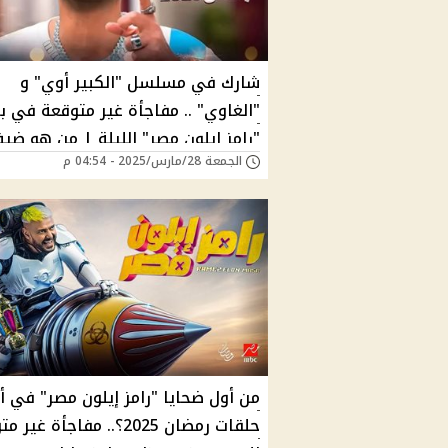
شارك في مسلسل "الكبير أوي" و
"الغاوي" .. مفاجأة غير متوقعة في بر
"رامز إيلون مصر" الليلة | من هو ضي
الجمعة 28/مارس/2025 - 04:54 م
رامز جلال اليوم؟
من أول ضحايا "رامز إيلون مصر" في أ
حلقات رمضان 2025؟.. مفاجأة غي