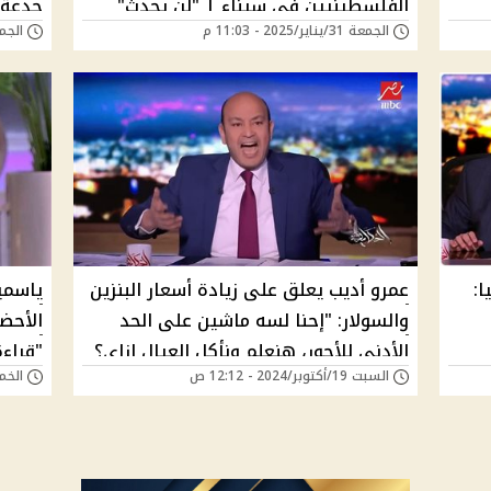
الفلسطينيين في سيناء | "لن يحدث"
جدعة 
الجمعة 31/يناير/2025 - 11:03 م
الجمعة 01/نوفمبر/4
ا:
عمرو أديب يعلق على زيادة أسعار البنزين
ياسمين
والسولار: "إحنا لسه ماشين على الحد
الأحضا
الأدنى للأجور، هنعلم ونأكل العيال إزاي؟
"قراءة
السبت 19/أكتوبر/2024 - 12:12 ص
الخميس 17/أكتوب
(فيديو