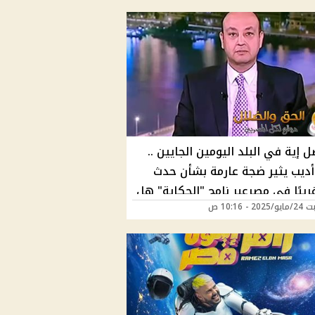
إية في البلد اليومين الجايين ..
أديب يثير ضجة عارمة بشأن حدث
يبًا في مصرعبر نامج "الحكاية" هل
2 - 10:16 ص
أزمة قادمة؟ "فيديو"