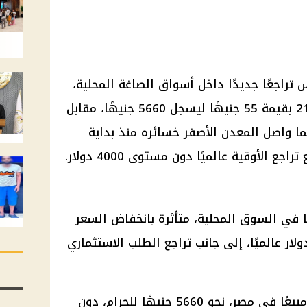
راجعًا جديدًا داخل أسواق الصاغة المحلية،
بعدما هبط سعر جرام الذهب عيار 21 بقيمة 55 جنيهًا ليسجل 5660 جنيهًا، مقابل
ينما واصل المعدن الأصفر خسائره منذ بداية
 في السوق المحلية، متأثرة بانخفاض السعر
ولار
عالميًا، إلى جانب تراجع الطلب الاستثماري
وسجل عيار 21، وهو الأكثر تداولًا ومبيعًا في مصر، نحو 5660 جنيهًا للجرام، دون