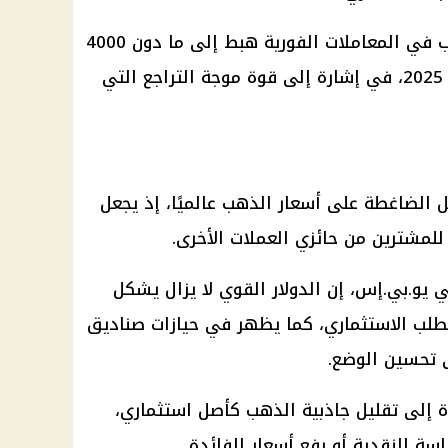
ب
في المعاملات الفورية هبط إلى ما دون 4000
للأونصة لأول مرة منذ نوفمبر 2025، في إشارة إلى قوة موجة التراجع التي
مل الضاغطة على
أسعار الذهب
عالميًا، إذ يجعل
للمشترين من حائزي العملات الأخرى.
ي يو.بي.إس، إن
الدولار
القوي لا يزال يشكل
طلب الاستثماري، كما يظهر في حيازات صناديق
ى تحسين الوضع.
ة إلى تقليل جاذبية
الذهب
كأصل استثماري،
اسة النقدية
أو رفع
أسعار الفائدة
.