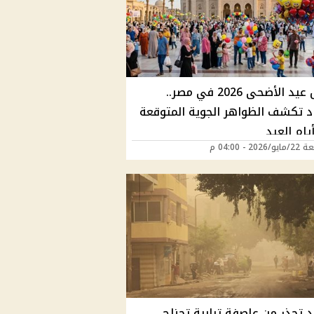
طقس عيد الأضحى 2026 في مصر..
اد تكشف الظواهر الجوية المتوقعة
يام العيد
202 - 04:00 م
د تحذر من عاصفة ترابية تجناح