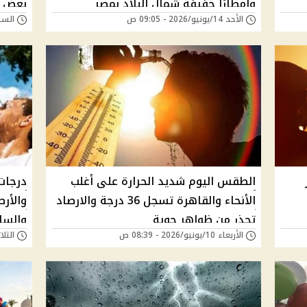
وأمطارًا خفيفة شمال البلاد بمصر
بعض ا
الأحد 14/يونيو/2026 - 09:05 ص
السبت 13/يونيو/026
الطقس اليوم شديد الحرارة على أغلب
الأنحاء والقاهرة تسجل 36 درجة والارصاد
والأرص
تحذر من ظواهر جوية
والسا
الأربعاء 10/يونيو/2026 - 08:39 ص
الثلاثاء 09/يونيو/6