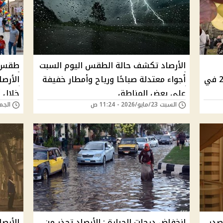
الأرصاد تكشف حالة الطقس اليوم السبت
الطقس خلال إجازة عيد الأضحى 2026 في
أجواء معتدلة صباحًا ورياح وأمطار خفيفة
الأرص
على بعض المناطق
خلال أ
السبت 23/مايو/2026 - 11:24 ص
الجمعة 22/مايو/6
5 أيام ومصدر
إنخفاض درجات الحرارة : الأرصاد تحذر من
الأرصا