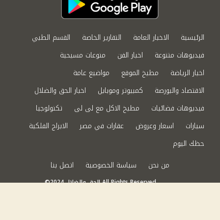
الرئيسية
الاخبار العامة
التقارير الخاصة
القسم الطبي
فيديوهات متنوعة
اخبار الفن
منوعات مسيحية
اخبار الرياضة
مطبخ الموقع
مواضيع عامة
الاقتصاد والبورصة
كمبيوتر وموبايل
اخبار الحق والضلال
فيديوهات فضائيات
مطبخ الاكل مع لى لى
تكنولوجيا
سيارات
اسعار وعروض
عقارات في مصر
الابراج الفلكية
حظك اليوم
من نحن
سياسة الخصوصية
اتصل بنا
©2024 الحق والضلال All Rights Reserved.
Powered by