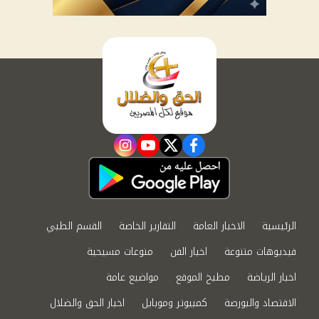
instagram
youtube
twitter
facebook
الرئيسية
الاخبار العامة
التقارير الخاصة
القسم الطبي
فيديوهات متنوعة
اخبار الفن
منوعات مسيحية
اخبار الرياضة
مطبخ الموقع
مواضيع عامة
الاقتصاد والبورصة
كمبيوتر وموبايل
اخبار الحق والضلال