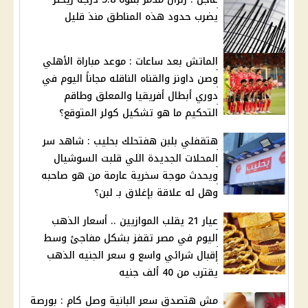
يضرب حدود هذه المناطق منذ قليل
الماتش بعد ساعات : موعد مباراة الأهلي
وصن داونز والقناه الناقله مجاناً اليوم في
دوري أبطال أفريقيا والمعلق وطاقم
التحكيم ما هو تشكيل كولر المتوقع؟
هتقفلي بلبن هفتحلك بحليب : شاهد سر
المحلات الجديدة اللي قلبت السوشيال
ويحدث موجة سخرية عارمة من هو صاحبه
وهل له علاقة بإغلاق بـ لبن؟
عيار 21 يقلب الموازيين .. أسعار الذهب
اليوم في مصر تقفز بشكل مفاجئ وسط
إقبال شرائي واسع و سعر الجنيه الذهب
يقترب من 40 ألف جنيه
مش هتصدق سعر البانية وصل كام : بورصة