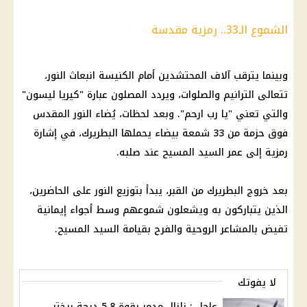
الشموع الـ33.. رمزية مقدسة
وبينما يترقب آلاف المحتشدين أمام الكنيسة انبعاث النور،
تتعالى الترانيم والصلوات، ويردد المصلون عبارة "كيريا ليسون"
والتي تعني "يا رب ارحم". وبعد لحظات، يُضاء النور المقدس
فوق حزمة من 33 شمعة بيضاء يحملها البطريرك، في إشارة
رمزية إلى عمر السيد المسيح عند صلبه.
بعد خروج البطريرك من القبر، يبدأ بتوزيع النور على الحاضرين،
الذين يتباركون به ويشعلون شموعهم وسط أجواء إيمانية
تفيض بالمشاعر الروحية والفرح بقيامة السيد المسيح.
لا يفوتك
عاجل : زلزال مدمر بقوة 5.8 درجة ريختر