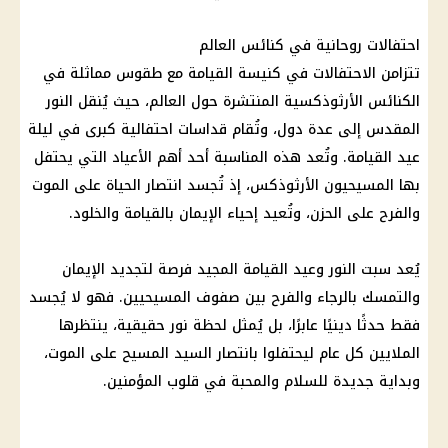
احتفالات روحانية في كنائس العالم
تتزامن الاحتفالات في كنيسة القيامة مع طقوس مماثلة في
الكنائس الأرثوذكسية المنتشرة حول العالم، حيث يُنقل النور
المقدس إلى عدة دول، وتُقام قداسات احتفالية كبرى في ليلة
عيد القيامة. وتُعد هذه المناسبة أحد أهم الأعياد التي يحتفل
بها المسيحيون الأرثوذكس، إذ تُجسد انتصار الحياة على الموت
والفرح على الحزن، وتُعيد إحياء الإيمان بالقيامة والخلود.
يُعد سبت النور وعيد القيامة المجيد فرصة لتجديد الإيمان
والتمسك بالرجاء والفرح بين صفوف المسيحيين. فهو لا يُجسد
فقط حدثًا دينيًا عابرًا، بل يُمثل لحظة نور حقيقية، ينتظرها
الملايين كل عام ليحتفلوا بانتصار السيد المسيح على الموت،
وبداية جديدة للسلام والمحبة في قلوب المؤمنين.