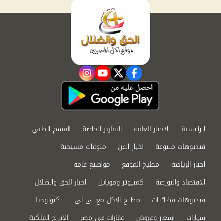
instagram
youtube
twitter
facebook
الرئيسية
الاخبار العامة
التقارير الخاصة
القسم الطبي
فيديوهات متنوعة
اخبار الفن
منوعات مسيحية
اخبار الرياضة
مطبخ الموقع
مواضيع عامة
الاقتصاد والبورصة
كمبيوتر وموبايل
اخبار الحق والضلال
فيديوهات فضائيات
مطبخ الاكل مع لى لى
تكنولوجيا
سيارات
اسعار وعروض
عقارات في مصر
الابراج الفلكية