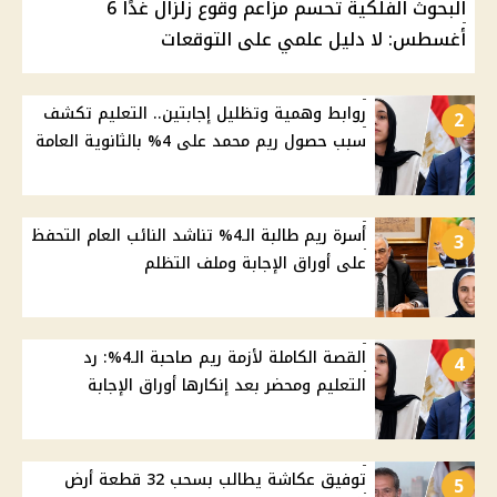
البحوث الفلكية تحسم مزاعم وقوع زلزال غدًا 6
أغسطس: لا دليل علمي على التوقعات
روابط وهمية وتظليل إجابتين.. التعليم تكشف
2
سبب حصول ريم محمد على 4% بالثانوية العامة
أسرة ريم طالبة الـ4% تناشد النائب العام التحفظ
3
على أوراق الإجابة وملف التظلم
القصة الكاملة لأزمة ريم صاحبة الـ4%: رد
4
التعليم ومحضر بعد إنكارها أوراق الإجابة
توفيق عكاشة يطالب بسحب 32 قطعة أرض
5