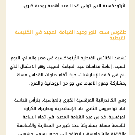
الأرثوذكسية التي تولي هذا العيد أهمية روحية كبرى.
طقوس سبت النور وعيد القيامة المجيد في الكنيسة
القبطية
تشهد الكنائس القبطية الأرثوذكسية في مصر والعالم، اليوم
السبت، إقامة قداسات عيد القيامة المجيد، وهو الاحتفال الذي
يتم في كافة الإيبارشيات، حيث تُقام صلوات القداس مساءً
بمشاركة جموع الأقباط في جو من الروحانية والفرح.
وفي الكاتدرائية المرقسية الكبرى بالعباسية، يترأس قداسة
البابا تواضروس الثاني، بابا الإسكندرية وبطريرك الكرازة
المرقسية، قداس عيد القيامة المجيد، في تمام الساعة
التاسعة مساءً، بمشاركة عدد كبير من المطارنة والأساقفة
والكهنة والشمامسة، بالإضافة إلى حضور رسمي وشعبي