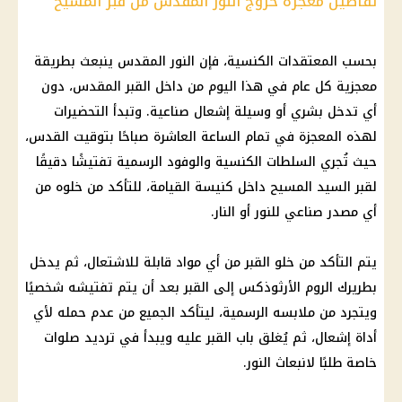
تفاصيل معجزة خروج النور المقدس من قبر المسيح
بحسب المعتقدات الكنسية، فإن النور المقدس ينبعث بطريقة
معجزية كل عام في هذا اليوم من داخل القبر المقدس، دون
أي تدخل بشري أو وسيلة إشعال صناعية. وتبدأ التحضيرات
لهذه المعجزة في تمام الساعة العاشرة صباحًا بتوقيت القدس،
حيث تُجري السلطات الكنسية والوفود الرسمية تفتيشًا دقيقًا
لقبر السيد المسيح داخل كنيسة القيامة، للتأكد من خلوه من
أي مصدر صناعي للنور أو النار.
يتم التأكد من خلو القبر من أي مواد قابلة للاشتعال، ثم يدخل
بطريرك الروم الأرثوذكس إلى القبر بعد أن يتم تفتيشه شخصيًا
ويتجرد من ملابسه الرسمية، ليتأكد الجميع من عدم حمله لأي
أداة إشعال، ثم يُغلق باب القبر عليه ويبدأ في ترديد صلوات
خاصة طلبًا لانبعاث النور.