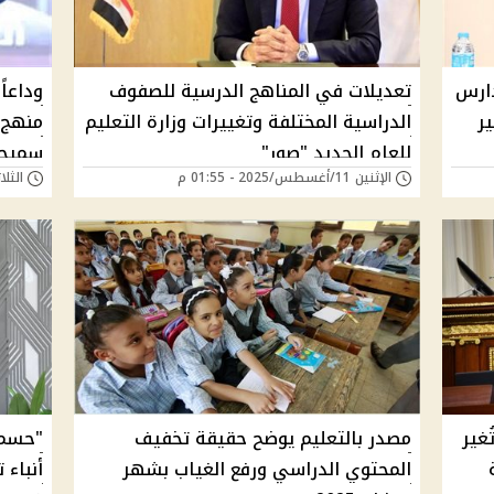
دارس
تعديلات في المناهج الدرسية للصفوف
وداعاً
ير
الدراسية المختلفة وتغييرات وزارة التعليم
منهج 
للعام الجديد "صور"
سميحة
الإثنين 11/أغسطس/2025 - 01:55 م
الثلاثاء 03/يونيو/5
ُغير
مصدر بالتعليم يوضح حقيقة تخفيف
"حسم ا
المحتوي الدراسي ورفع الغياب بشهر
أنباء 