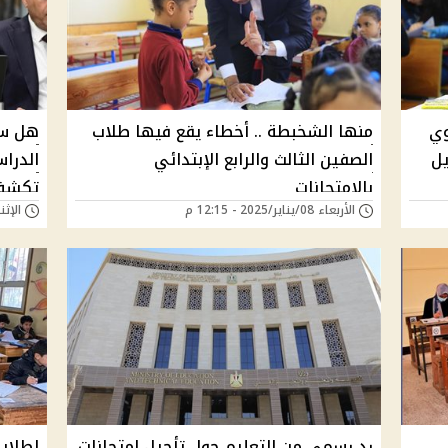
وي
منها الشخبطة .. أخطاء يقع فيها طلاب
هل سي
يل
الصفين الثالث والرابع الإبتدائي
الدراس
بالإمتحانات
تكشف 
الأربعاء 08/يناير/2025 - 12:15 م
الإثنين 06/يناير/25
فترة 
رد رسمي من التعليم حول تأجيل امتحانات
لطلاب