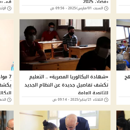
رمضان 2025
في رمضا
السبت 01/مارس/2025 - 09:56 ص
الإثنين 24/فبراير/25
ر"
هج
«شهادة البكالوريا المصرية» .. التعليم
7 موا
تكشف تفاصيل جديدة عن النظام الجديد
يكشف 
للثانوية العامة
البكال
الثلاثاء 21/يناير/2025 - 09:14 ص
الخميس 16/يناير