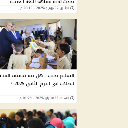
تُحدث ثورة بمناهج اللغة العربية
الإثنين 02/يونيو/2025 - 03:10 م
والرياضيات "تغييرات تربوية كبرى بمص
وتطبق رسمياً بجميع المدارس
التعليم تجيب .. هل يتم تخفيف المنا
للطلاب فى الترم الثاني 2025 ؟
السبت 22/فبراير/2025 - 01:29 م