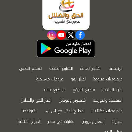
instagram
youtube
twitter
facebook
الرئيسية
الاخبار العامة
التقارير الخاصة
القسم الطبي
فيديوهات متنوعة
اخبار الفن
منوعات مسيحية
اخبار الرياضة
مطبخ الموقع
مواضيع عامة
الاقتصاد والبورصة
كمبيوتر وموبايل
اخبار الحق والضلال
فيديوهات فضائيات
مطبخ الاكل مع لى لى
تكنولوجيا
سيارات
اسعار وعروض
عقارات في مصر
الابراج الفلكية